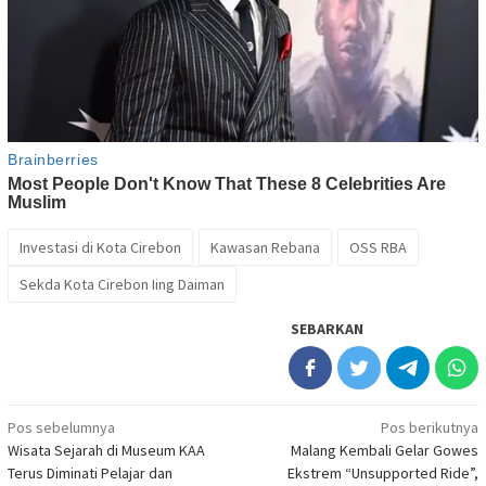
Investasi di Kota Cirebon
Kawasan Rebana
OSS RBA
Sekda Kota Cirebon Iing Daiman
SEBARKAN
Navigasi
Pos sebelumnya
Pos berikutnya
Wisata Sejarah di Museum KAA
Malang Kembali Gelar Gowes
pos
Terus Diminati Pelajar dan
Ekstrem “Unsupported Ride”,