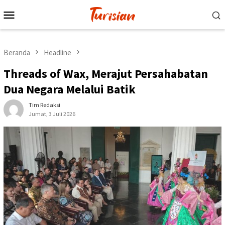
Loncat
Menu
ke
Mobile
konten
Beranda
Headline
Threads of Wax, Merajut Persahabatan
Dua Negara Melalui Batik
Tim Redaksi
Jumat, 3 Juli 2026