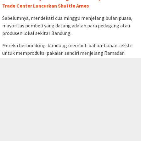
Trade Center Luncurkan Shuttle Arnes
Sebelumnya, mendekati dua minggu menjelang bulan puasa,
mayoritas pembeli yang datang adalah para pedagang atau
produsen lokal sekitar Bandung.
Mereka berbondong-bondong membeli bahan-bahan tekstil
untuk memproduksi pakaian sendiri menjelang Ramadan.
tutup
Sebagai informasi tambahan, Pasar Baru Trade Center kini
telah kembali beroperasi setelah mengalami masa libur pada
10-11 April 2024.
Pencapaian luar biasa juga tercatat, di mana transaksi
penjualan mencapai puluhan miliar rupiah selama momen
Ramadan hingga Idul Fitri 1445 Hijriah.
Peningkatan ini mencapai 300 persen dibandingkan dengan
kondisi normal sebelumnya. Ini menandakan Pasar Baru masih
jadi incaran pengunjung. ***