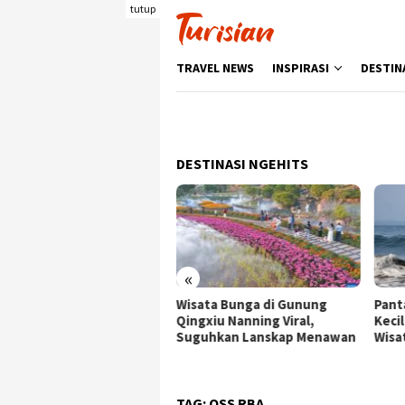
Loncat
tutup
ke
konten
TRAVEL NEWS
INSPIRASI
DESTIN
DESTINASI NGEHITS
«
Wisata Bunga di Gunung
Pantai Batukaras, Ombak
Se
ingxiu Nanning Viral,
Kecil yang Menggoda
Wi
Suguhkan Lanskap Menawan
Wisatawan Asing
de
Be
TAG:
OSS RBA