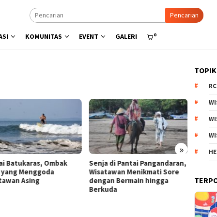
Pencarian
0
ASI
KOMUNITAS
EVENT
GALERI
TOPIK
RC
WI
WI
WI
»
HE
nja di Pantai Pangandaran,
Menyisir Asa di Pantai Bulbul
Keb
satawan Menikmati Sore
Danau Toba, Potensi Wisata
Arju
TERP
ngan Bermain hingga
Pasir Putih
Prod
rkuda
Este