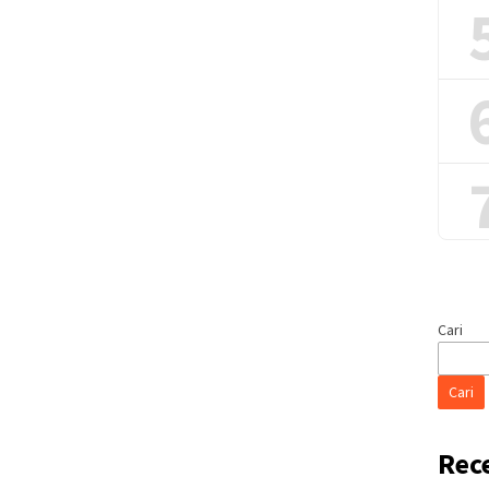
Cari
Cari
Rec