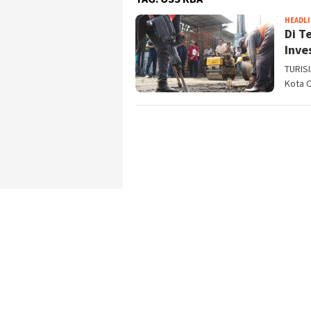
HEADL
Di T
Inve
TURIS
Kota 