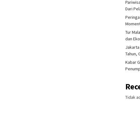
Pariwis
Dari Pe
Peringa
Moment
Tur Mal
dan Ek
Jakarta
Tahun, 
Kabar G
Penump
Rec
Tidak a