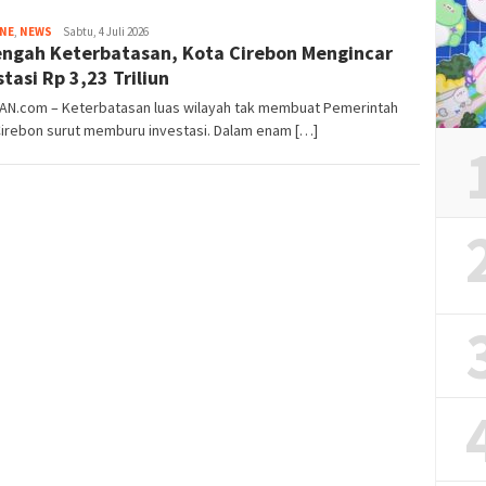
Tim
INE
,
NEWS
Sabtu, 4 Juli 2026
engah Keterbatasan, Kota Cirebon Mengincar
Redaksi
stasi Rp 3,23 Triliun
IAN.com – Keterbatasan luas wilayah tak membuat Pemerintah
Cirebon surut memburu investasi. Dalam enam […]