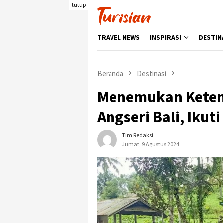
Loncat
tutup
ke
konten
TRAVEL NEWS
INSPIRASI
DESTIN
Beranda
Destinasi
Menemukan Ketena
Angseri Bali, Ikuti
Tim Redaksi
Jumat, 9 Agustus 2024