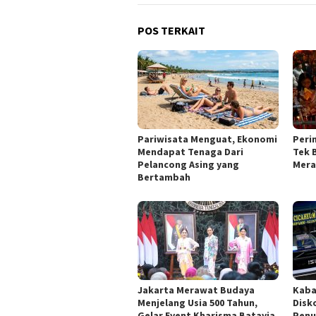
POS TERKAIT
Pariwisata Menguat, Ekonomi
Peri
Mendapat Tenaga Dari
Tek 
Pelancong Asing yang
Mera
Bertambah
Jakarta Merawat Budaya
Kaba
Menjelang Usia 500 Tahun,
Disk
Gelar Event Kharisma Batavia
Penu