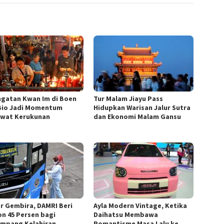
ngatan Kwan Im di Boen
Tur Malam Jiayu Pass
Bio Jadi Momentum
Hidupkan Warisan Jalur Sutra
wat Kerukunan
dan Ekonomi Malam Gansu
r Gembira, DAMRI Beri
Ayla Modern Vintage, Ketika
on 45 Persen bagi
Daihatsu Membawa
mpang Kelahiran
Romantisme Masa Lalu ke