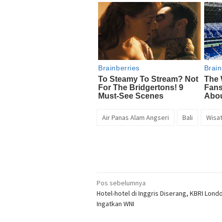
Air Panas Alam Angseri
Bali
Wisat
Navigasi
Pos sebelumnya
Hotel-hotel di Inggris Diserang, KBRI Lond
pos
Ingatkan WNI