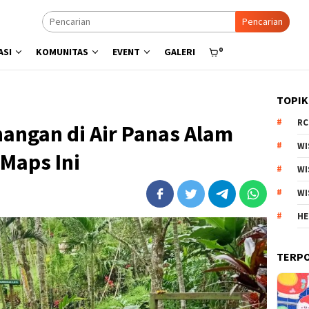
Pencarian
0
ASI
KOMUNITAS
EVENT
GALERI
TOPIK
RC
ngan di Air Panas Alam
WI
 Maps Ini
WI
WI
HE
TERP