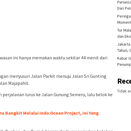
Pariwis
Dari Pe
Peringa
Moment
Tur Mal
dan Ek
Jakarta
Tahun, 
wasan ini hanya memakan waktu sekitar 44 menit dari
Kabar G
Penump
gan menyusuri Jalan Parkit menuju Jalan Sri Gunting
Rec
alan Majapahit.
Tidak a
 perjalanan lurus ke Jalan Gunung Semeru, lalu belok ke
ha Bangkit Melalui Indo Ocean Project, Ini Yang