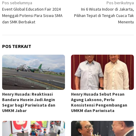
Navigasi
Pos sebelumnya
Pos berikutnya
Event Global Education Fair 2024
Ini 6 Wisata Indoor di Jakarta,
pos
Menggali Potensi Para Siswa SMA
Pilihan Tepat di Tengah Cuaca Tak
dan SMK Berbakat
Menentu
POS TERKAIT
Henry Husada: Reaktivasi
Henry Husada Sebut Pesan
Bandara Husein Jadi Angin
Agung Laksono, Perlu
Segar bagi Pariwisata dan
Konsistensi Pengembangan
UMKM Jabar
UMKM dan Pariwisata