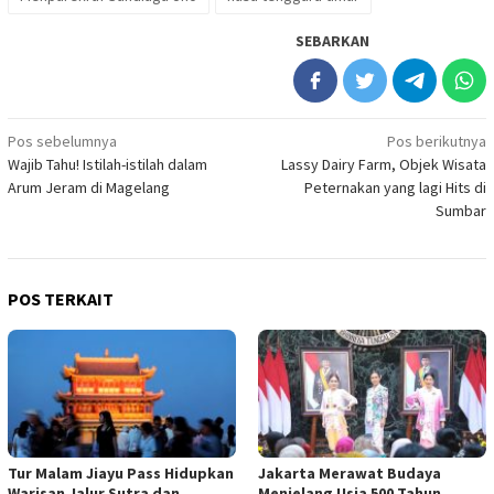
SEBARKAN
Navigasi
Pos sebelumnya
Pos berikutnya
Wajib Tahu! Istilah-istilah dalam
Lassy Dairy Farm, Objek Wisata
pos
Arum Jeram di Magelang
Peternakan yang lagi Hits di
Sumbar
POS TERKAIT
Tur Malam Jiayu Pass Hidupkan
Jakarta Merawat Budaya
Warisan Jalur Sutra dan
Menjelang Usia 500 Tahun,