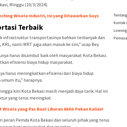
kasi, Minggu (10/3/2024).
Tentan
ching Wisata Industri, Ini yang Ditawarkan Guys
Kontak
rtasi Terbaik
Lowong
k infrastruktur transportasinya bahkan terbanyak dan
Pemasa
T, KRL, nanti MRT juga akan masuk ke sini,” ucap Bey.
tunya harus disambut baik oleh masyarakat Kota Bekasi.
kan efisiensi biaya hidup masyarakat.
ya harus meningkatkan efisiensi dari biaya hidup
 umum itu,” harapnya.
ingga kini Kota Bekasi masih menjadi daya tarik. Hal ini
ktur yang terus meningkat.
ot Wisata yang Pas Buat Liburan Akhir Pekan Kalian!
ri peran Pemda Kota Bekasi dan seluruh pihak yang terus
yanan bagi masyarakat dan investor.