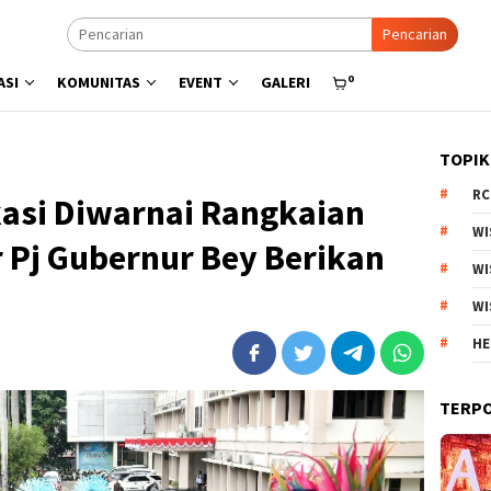
Pencarian
0
ASI
KOMUNITAS
EVENT
GALERI
TOPIK
RC
kasi Diwarnai Rangkaian
WI
 Pj Gubernur Bey Berikan
WI
WI
HE
TERP