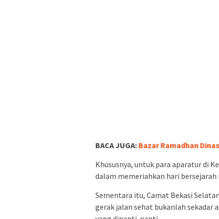
BACA JUGA:
Bazar Ramadhan Dinas 
Khususnya, untuk para aparatur di 
dalam memeriahkan hari bersejarah i
Sementara itu, Camat Bekasi Selata
gerak jalan sehat bukanlah sekadar a
yang dinanti-nanti.