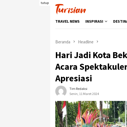
Loncat
tutup
ke
konten
TRAVEL NEWS
INSPIRASI
DESTIN
Beranda
Headline
Hari Jadi Kota Be
Acara Spektakuler
Apresiasi
Tim Redaksi
Senin, 11 Maret 2024