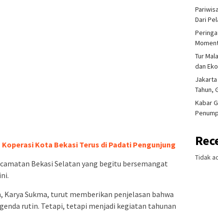
Pariwis
Dari Pe
Peringa
Moment
Tur Mal
dan Ek
Jakarta
Tahun, 
Kabar G
Penump
Rec
Koperasi Kota Bekasi Terus di Padati Pengunjung
Tidak a
Kecamatan Bekasi Selatan yang begitu bersemangat
ni.
n, Karya Sukma, turut memberikan penjelasan bahwa
genda rutin. Tetapi, tetapi menjadi kegiatan tahunan