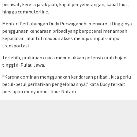
pesawat, kereta jarak jauh, kapal penyeberangan, kapal laut,
hingga commuterline.
Menteri Perhubungan Dudy Purwagandhi menyoroti tingginya
penggunaan kendaraan pribadi yang berpotensi menambah
kepadatan jalur tol maupun akses menuju simpul-simpul
transportasi.
Terlebih, prakiraan cuaca menunjukkan potensi curah hujan
tinggi di Pulau Jawa.
“Karena dominan menggunakan kendaraan pribadi, kita perlu
betul-betul perhatikan pengelolaannya,” kata Dudy terkait
persiapan menyambut libur Nataru.
Ia mengingatkan pemerintah daerah dan pengelola
tutup
transportasi untuk bersiap menghadapi lonjakan mobilitas.
Terutama di jalur wisata, jalan arteri yang kerap terdampak
pasar tumpah, hingga perlintasan sebidang kereta api.