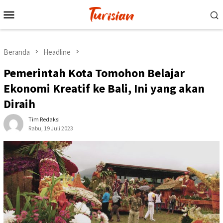
Loncat
Menu
ke
Mobile
konten
Beranda
Headline
Pemerintah Kota Tomohon Belajar
Ekonomi Kreatif ke Bali, Ini yang akan
Diraih
Tim Redaksi
Rabu, 19 Juli 2023