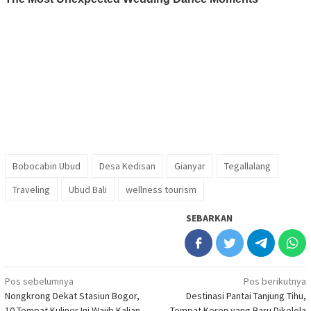
Bobocabin Ubud
Desa Kedisan
Gianyar
Tegallalang
Traveling
Ubud Bali
wellness tourism
SEBARKAN
Navigasi
Pos sebelumnya
Pos berikutnya
Nongkrong Dekat Stasiun Bogor,
Destinasi Pantai Tanjung Tihu,
pos
10 Tempat Kuliner Ini Wajib Kalian
Tempat Keren yang Baru Dikelola