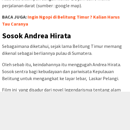
perjalanan darat (sumber : google map).
BACA JUGA:
Ingin Ngopi di Belitung Timur ? Kalian Harus
Tau Caranya
Sosok Andrea Hirata
Sebagaimana diketahui, sejak lama Belitung Timur memang
dikenal sebagai berliannya pulau di Sumatera.
Oleh sebab itu, keindahannya itu menggugah Andrea Hirata.
Sosok sentra bagi kebudayaan dan pariwisata Kepulauan
Belitung untuk mengangkat ke layar lebar, Laskar Pelangi.
Film ini yang disadur dari novel legendarisnya tentang alam
tutup
dan budaya Belitung. Sehingga, akhirnya semakin meluas
dikenal masyarakat di Indonesia.
BACA JUGA:
Belitung Triathlon 2022 Siap Digelar Mei
Mendatang, Yuk Simak Serba-Serbinya!