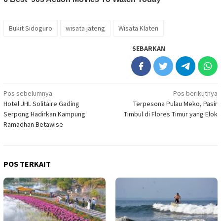
Bukit Sidoguro
wisata jateng
Wisata Klaten
SEBARKAN
Navigasi
Pos sebelumnya
Pos berikutnya
Hotel JHL Solitaire Gading
Terpesona Pulau Meko, Pasir
pos
Serpong Hadirkan Kampung
Timbul di Flores Timur yang Elok
Ramadhan Betawise
POS TERKAIT