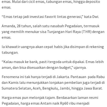
“Alhamdulillah, animo masyarakat tinggi. Rata-rata mereka
mencari emas batangan 5 hingga 100 gram,” ujar Dwi di
Jakarta, Kamis, 10 April 2025.
Pegadaian mencatat lonjakan pembelian emas di seluruh gerai