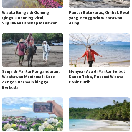
Wisata Bunga di Gunung
Pantai Batukaras, Ombak Kecil
Qingxiu Nanning Viral,
yang Menggoda Wisatawan
Suguhkan Lanskap Menawan
Asing
Senja di Pantai Pangandaran,
Menyisir Asa di Pantai Bulbul
Wisatawan Menikmati Sore
Danau Toba, Potensi Wisata
dengan Bermain hingga
Pasir Putih
Berkuda