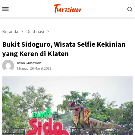
Loncat
Menu
ke
Mobile
konten
Beranda
Destinasi
Bukit Sidoguro, Wisata Selfie Kekinian
yang Keren di Klaten
Iwan Gunawan
Minggu, 26 Maret 2023