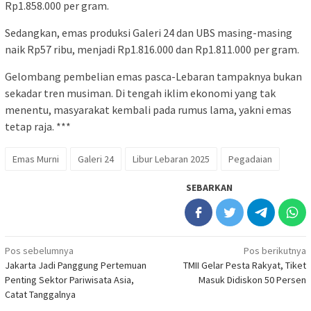
Galeri 24. Menurut Dwi, emas masih dianggap instrumen yang
aman di tengah ketidakpastian ekonomi global.
BACA JUGA:
Libur Lebaran, Momentum Emas Gerakkan
Ekonomi Wisata Lokal
Produk investasi
Selain tahan inflasi, sifatnya yang likuid menjadikannya pilihan
utama masyarakat. Ia memproyeksikan tren ini akan terus
berlanjut seiring kenaikan harga emas di pasar.
Sementara itu, untuk menjawab kebutuhan tersebut,
Pegadaian menawarkan berbagai produk investasi berbasis
emas. Mulai dari cicil emas, tabungan emas, hingga deposito
emas.
“Emas tetap jadi investasi favorit lintas generasi,” kata Dwi.
Amanda, 28 tahun, salah satu nasabah Pegadaian, termasuk
yang memilih menukar sisa Tunjangan Hari Raya (THR) dengan