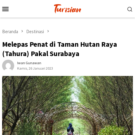
Loncat
Menu
ke
Mobile
konten
Beranda
Destinasi
Melepas Penat di Taman Hutan Raya
(Tahura) Pakal Surabaya
Iwan Gunawan
Kamis, 26 Januari 2023