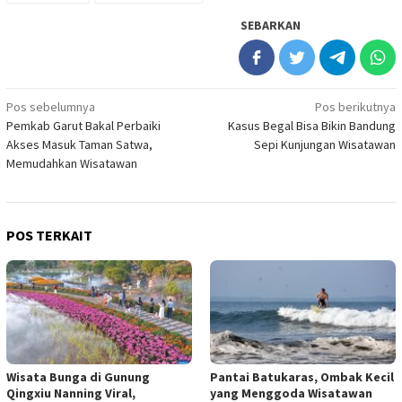
SEBARKAN
Navigasi
Pos sebelumnya
Pos berikutnya
Pemkab Garut Bakal Perbaiki
Kasus Begal Bisa Bikin Bandung
pos
Akses Masuk Taman Satwa,
Sepi Kunjungan Wisatawan
Memudahkan Wisatawan
POS TERKAIT
Wisata Bunga di Gunung
Pantai Batukaras, Ombak Kecil
Qingxiu Nanning Viral,
yang Menggoda Wisatawan