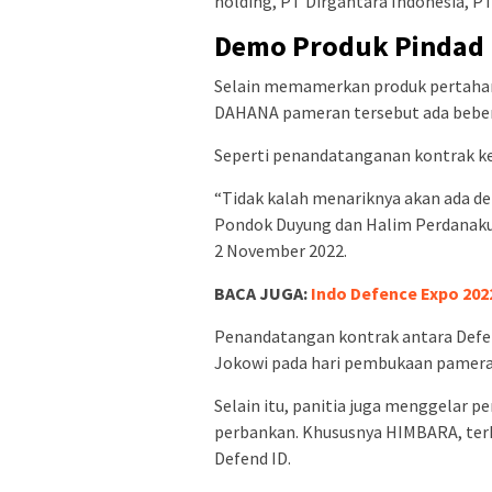
holding, PT Dirgantara Indonesia, P
Demo Produk Pindad
Selain memamerkan produk pertahan
DAHANA pameran tersebut ada beber
Seperti penandatanganan kontrak k
“Tidak kalah menariknya akan ada de
Pondok Duyung dan Halim Perdanakus
2 November 2022.
BACA JUGA:
Indo Defence Expo 202
Penandatangan kontrak antara Defend
Jokowi pada hari pembukaan pameran,
Selain itu, panitia juga menggelar
perbankan. Khususnya HIMBARA, terka
Defend ID.