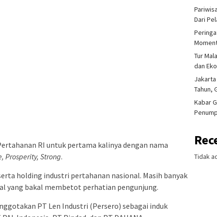
Pariwis
Dari Pe
Peringa
Moment
Tur Mal
dan Ek
Jakarta
Tahun, 
Kabar G
Penump
Rec
Pertahanan RI untuk pertama kalinya dengan nama
, Prosperity, Strong
.
Tidak a
serta holding industri pertahanan nasional. Masih banyak
udal yang bakal membetot perhatian pengunjung.
ggotakan PT Len Industri (Persero) sebagai induk