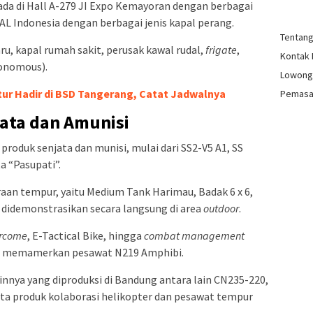
ada di Hall A-279 JI Expo Kemayoran dengan berbagai
AL Indonesia dengan berbagai jenis kapal perang.
Tentan
ru, kapal rumah sakit, perusak kawal rudal,
frigate
,
Kontak
tonomous).
Lowong
ur Hadir di BSD Tangerang, Catat Jadwalnya
Pemasa
ata dan Amunisi
roduk senjata dan munisi, mulai dari SS2-V5 A1, SS
a “Pasupati”.
aan tempur, yaitu Medium Tank Harimau, Badak 6 x 6,
 didemonstrasikan secara langsung di area
outdoor
.
ercome
, E-Tactical Bike, hingga
combat management
ia memamerkan pesawat N219 Amphibi.
nnya yang diproduksi di Bandung antara lain CN235-220,
rta produk kolaborasi helikopter dan pesawat tempur