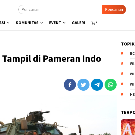
Pencarian
0
ASI
KOMUNITAS
EVENT
GALERI
TOPIK
RC
 Tampil di Pameran Indo
WI
WI
WI
HE
TERP