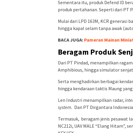
Sementara itu, produk Defend ID ber
produk pertahanan. Seperti dari PT P
Mulai dari LPD 163M, KCR generasi ba
hingga kapal selam tanpa awak (au
BACA JUGA:
Pameran Mainan Miniat
Beragam Produk Senj
Dari PT Pindad, menampilkan ragam p
Amphibious, hingga simulator senjat
Serta menghadirkan berbagai kendar
hingga kendaraan taktis Maung yang
Len Industri menampilkan radar,
int
system.
Dan PT Dirgantara Indones
Termasuk, beragam jenis pesawat lai
NC212i, UAV MALE “Elang Hitam”, se
KFX/IFX.