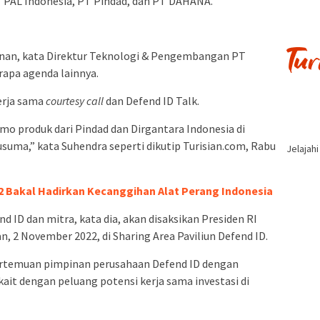
T PAL Indonesia, PT Pindad, dan PT DAHANA.
an, kata Direktur Teknologi & Pengembangan PT
apa agenda lainnya.
erja sama
courtesy call
dan Defend ID Talk.
mo produk dari Pindad dan Dirgantara Indonesia di
uma,” kata Suhendra seperti dikutip Turisian.com, Rabu
Jelajah
2 Bakal Hadirkan Kecanggihan Alat Perang Indonesia
 ID dan mitra, kata dia, akan disaksikan Presiden RI
 2 November 2022, di Sharing Area Paviliun Defend ID.
 pertemuan pimpinan perusahaan Defend ID dengan
it dengan peluang potensi kerja sama investasi di