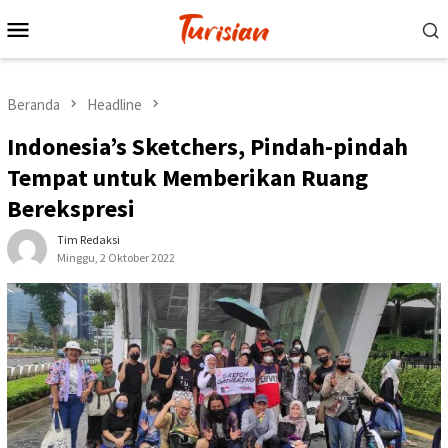
Loncat
Menu
ke
Mobile
konten
Beranda
Headline
Indonesia’s Sketchers, Pindah-pindah
Tempat untuk Memberikan Ruang
Berekspresi
Tim Redaksi
Minggu, 2 Oktober 2022