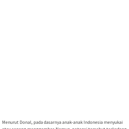
Menurut Donal, pada dasarnya anak-anak Indonesia menyukai
atau senang menggambar. Namun, potensi tersebut terkadang