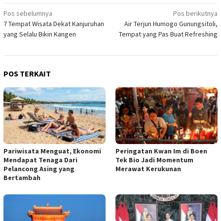
Navigasi
Pos sebelumnya
Pos berikutnya
7 Tempat Wisata Dekat Kanjuruhan
Air Terjun Humogo Gunungsitoli,
pos
yang Selalu Bikin Kangen
Tempat yang Pas Buat Refreshing
POS TERKAIT
Pariwisata Menguat, Ekonomi
Peringatan Kwan Im di Boen
Mendapat Tenaga Dari
Tek Bio Jadi Momentum
Pelancong Asing yang
Merawat Kerukunan
Bertambah