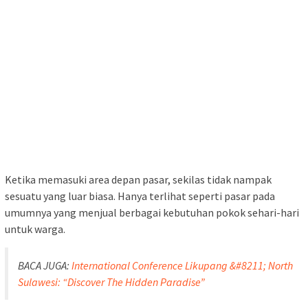
BACA JUGA:
International Conference Likupang &#8211; North
Sulawesi: “Discover The Hidden Paradise”
Namun, ketika wisatawan berjalan jauh ke bagian belakang
pasar tepatnya di area para penjual daging. Disinilah letak
perbedaan Pasar Tomohon dengan pasar pada umumnya.
Di tempat ini para pedagang menjajakan aneka jenis daging
hewan yang jarang kita temui di pasar tradisional.
Karena jenis daging yang dijajakan oleh para pedagang di sini
terbilang cukup ekstrem bagi sebagian besar masyarakat
awam.
Daging Ular Piton
Kalian akan melihat deretan daging ular piton yang dijajarkan
rapi lengkap dengan kulit ular yang masih menempel di
badannya. Ada juga, daging kelelawar, daging babi, daging
anjing hingga daging tikus.