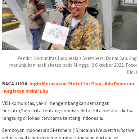
Pendiri Komunitas Indonesia’s Sketchers, Donal Saluling
menunjukan hasil sketsa pada Minggu, 2 Oktober 2022. Foto:
Djati
BACA JUGA:
Ingin Merasakan ‘Hotel for Play’, Ada Pameran
‘Kegiatan Intim’ Lho
VISI komunitas, yakni mengembangkan semangat
bertutur/bercerita tentang kondisi sekitar kita melalui sketsa
langsung di lokasi terutama tentang Indonesia.
Semboyan Indonesia’s Sketchers (IS) adalah
We sketch what we
witness
(yaitu hanya menggambar langsung dari apa yg