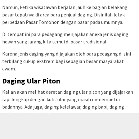
Jenis babi ternak maupun babi hutan dijual lengkap di Pasar
Tomohon. Jika beruntung, wisatawan bisa melihat proses yang
dilakukan oleh para pedagang ketika membersihkan babi.
Biasanya api akan digunakan untuk membersihkan bulu babi
hutan.
Lihatlah sekeliling area pasar ini, jika daging babi menurut
kalian masih umum, bagaimana dengan daging kelelawar?
BACA JUGA:
Pemerintah Buka VoA Wisata untuk 43 Negara,
Wisatawan ASEAN Bebas Visa Kunjungan Wisata
Kelelawar-kelelawar tersebut terpajang di meja pemotongan,
seolah menatap kalian untuk membuat nyali menciut.
tutup
Kemudian untuk daging tikus. Perlu diketahui bahwa tikus yang
dijual di Pasar Tomohon bukanlah tikus yang hidup di gorong-
gorong seperti yang biasa kalian lihat di perkotaan besar.