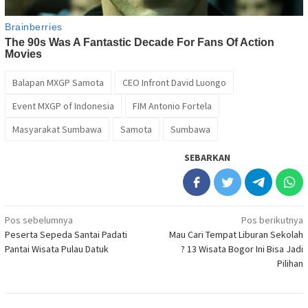
Balapan MXGP Samota
CEO Infront David Luongo
Event MXGP of Indonesia
FIM Antonio Fortela
Masyarakat Sumbawa
Samota
Sumbawa
SEBARKAN
Navigasi
Pos sebelumnya
Pos berikutnya
Peserta Sepeda Santai Padati
Mau Cari Tempat Liburan Sekolah
pos
Pantai Wisata Pulau Datuk
? 13 Wisata Bogor Ini Bisa Jadi
Pilihan