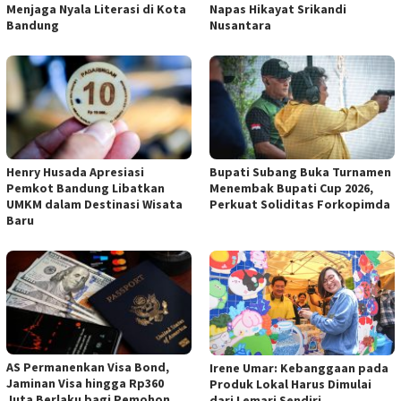
Menjaga Nyala Literasi di Kota
Napas Hikayat Srikandi
Bandung
Nusantara
Henry Husada Apresiasi
Bupati Subang Buka Turnamen
Pemkot Bandung Libatkan
Menembak Bupati Cup 2026,
UMKM dalam Destinasi Wisata
Perkuat Soliditas Forkopimda
Baru
AS Permanenkan Visa Bond,
Irene Umar: Kebanggaan pada
Jaminan Visa hingga Rp360
Produk Lokal Harus Dimulai
Juta Berlaku bagi Pemohon
dari Lemari Sendiri