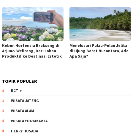
Kebun Hortensia Brakseng di
Menelusuri Pulau-Pulau Jelita
Arjuno-Welirang, Dari Lahan
di Ujung Barat Nusantara, Ada
Produktif ke Destinasi Estetik
Apa Saja?
TOPIK POPULER
RCTI+
WISATA JATENG
WISATA ALAM
WISATA YOGYAKARTA
HENRY HUSADA