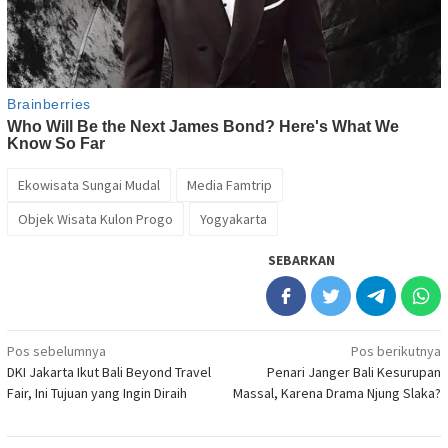
Ekowisata Sungai Mudal
Media Famtrip
Objek Wisata Kulon Progo
Yogyakarta
SEBARKAN
Navigasi
Pos sebelumnya
Pos berikutnya
DKI Jakarta Ikut Bali Beyond Travel
Penari Janger Bali Kesurupan
pos
Fair, Ini Tujuan yang Ingin Diraih
Massal, Karena Drama Njung Slaka?