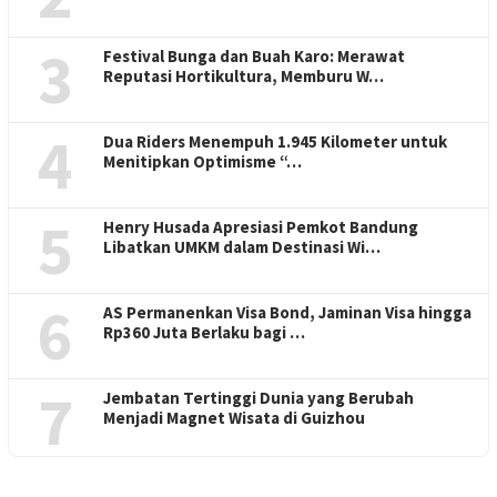
3
Festival Bunga dan Buah Karo: Merawat
Reputasi Hortikultura, Memburu W…
4
Dua Riders Menempuh 1.945 Kilometer untuk
Menitipkan Optimisme “…
5
Henry Husada Apresiasi Pemkot Bandung
Libatkan UMKM dalam Destinasi Wi…
6
AS Permanenkan Visa Bond, Jaminan Visa hingga
Rp360 Juta Berlaku bagi …
7
Jembatan Tertinggi Dunia yang Berubah
Menjadi Magnet Wisata di Guizhou