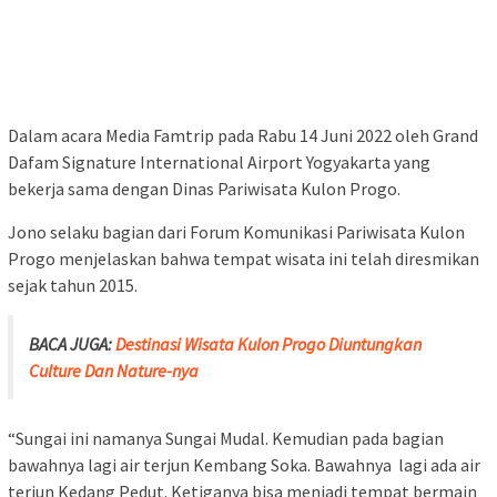
Dalam acara Media Famtrip pada Rabu 14 Juni 2022 oleh Grand
Dafam Signature International Airport Yogyakarta yang
bekerja sama dengan Dinas Pariwisata Kulon Progo.
Jono selaku bagian dari Forum Komunikasi Pariwisata Kulon
Progo menjelaskan bahwa tempat wisata ini telah diresmikan
sejak tahun 2015.
BACA JUGA:
Destinasi Wisata Kulon Progo Diuntungkan
Culture Dan Nature-nya
“Sungai ini namanya Sungai Mudal. Kemudian pada bagian
bawahnya lagi air terjun Kembang Soka. Bawahnya lagi ada air
terjun Kedang Pedut. Ketiganya bisa menjadi tempat bermain