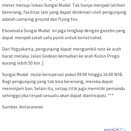
meter menuju lokasi Sungai Mudal. Tak hanya menjadi latihan
berenang, fasilitas lain yang dapat dinikmati oleh pengunjung
adalah camping ground dan flying fox.
Ekowisata Sungai Mudal ini juga lengkap dengan gazebo yang
dapat menjadi salah satu point untuk beristirahat.
Dari Yogyakarta, pengunjung dapat mengambil rute ke arah
barat melalui Jalan Godean kemudian ke arah Kulon Progo
kurang lebih 50 km. ]
Sungai Mudal mulai beroperasi pukul 09.00 hingga 16.00 WIB.
Bagi pengunjung yang tak bisa berenang, mereka dapat
meminjam ban. Selain itu, setiap titik juga memiliki pemandu
sehingga jika terjadi sesuatu akan dapat diantisipasi. ***
Sumber: Antaranews