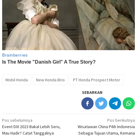
Mobil Honda
New Honda Brio
PT Honda Prospect Motor
SEBARKAN
Navigasi
Pos sebelumnya
Pos berikutnya
Event DXI 2023 Bakal Lebih Seru,
Wisatawan China Pilih Indonesia
pos
Mau Hadir? Catat Tanggalnya
Sebagai Tujuan Utama, Kemana