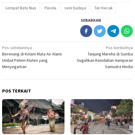
Lompat Batu Nias
Pasola
seni budaya
Tari Kecak
SEBARKAN
Navigasi
Pos sebelumnya
Pos berikutnya
Berenang di Kolam Mata Air Alami
Tanjung Mareha di Sumba
pos
Umbul Pelem Klaten yang
Suguhkan Keindahan Hamparan
Menyegarkan
Samudra Hindia
POS TERKAIT