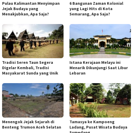
Pulau Kalimantan Menyimpan
6 Bangunan Zaman Kolonial
Jejak Budaya yang
yang Lagi Hits di Kota
Menakjubkan, Apa Saja?
Semarang, Apa Saja?
Tradisi Seren Taun Segera
Istana Kerajaan Melayu ini
Digelar Kembali, Tradisi
Menarik Dikunjungi Saat Libur
Masyakarat Sunda yang Unik
Lebaran
Menengok Jejak Sejarah di
Tamasya ke Kampoeng
Benteng Trumon Aceh Selatan
Ladang, Pusat Wisata Budaya
Sumedang