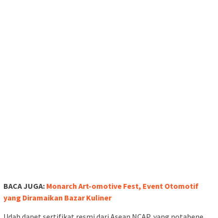
BACA JUGA:
Monarch Art-omotive Fest, Event Otomotif
yang Diramaikan Bazar Kuliner
Udah dapet sertifikat resmi dari Asean NCAP, yang notabene