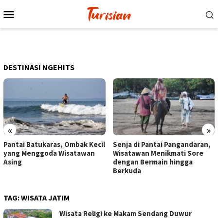
Loncat
Menu
ke
Mobile
konten
DESTINASI NGEHITS
«
»
Pantai Batukaras, Ombak Kecil
Senja di Pantai Pangandaran,
yang Menggoda Wisatawan
Wisatawan Menikmati Sore
Asing
dengan Bermain hingga
Berkuda
TAG:
WISATA JATIM
Wisata Religi ke Makam Sendang Duwur