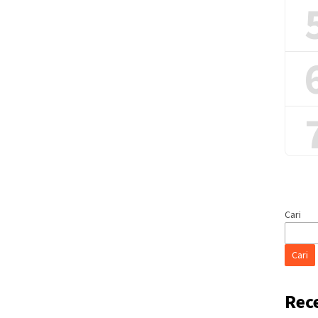
Cari
Cari
Rec