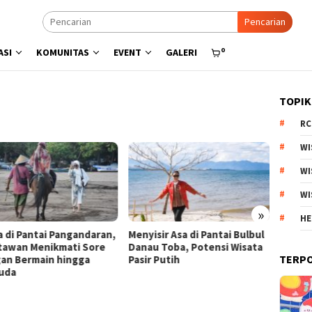
Pencarian
0
ASI
KOMUNITAS
EVENT
GALERI
TOPIK
RC
WI
WI
WI
»
HE
a di Pantai Pangandaran,
Menyisir Asa di Pantai Bulbul
Kebun 
tawan Menikmati Sore
Danau Toba, Potensi Wisata
Arjuno
TERP
an Bermain hingga
Pasir Putih
Produk
uda
Esteti