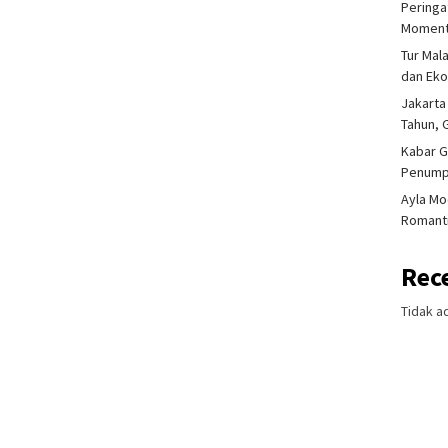
Peringa
Moment
Tur Mal
dan Ek
Jakarta
Tahun, 
Kabar G
Penump
Ayla Mo
Romanti
Rec
Tidak a