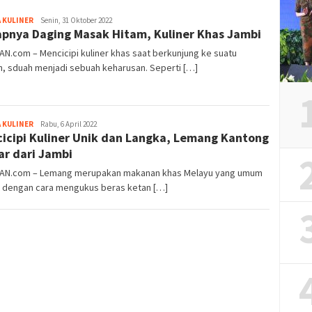
Iwan
 KULINER
Senin, 31 Oktober 2022
pnya Daging Masak Hitam, Kuliner Khas Jambi
Gunawan
AN.com – Mencicipi kuliner khas saat berkunjung ke suatu
, sduah menjadi sebuah keharusan. Seperti […]
Iwan
 KULINER
Rabu, 6 April 2022
icipi Kuliner Unik dan Langka, Lemang Kantong
Gunawan
r dari Jambi
IAN.com – Lemang merupakan makanan khas Melayu yang umum
t dengan cara mengukus beras ketan […]