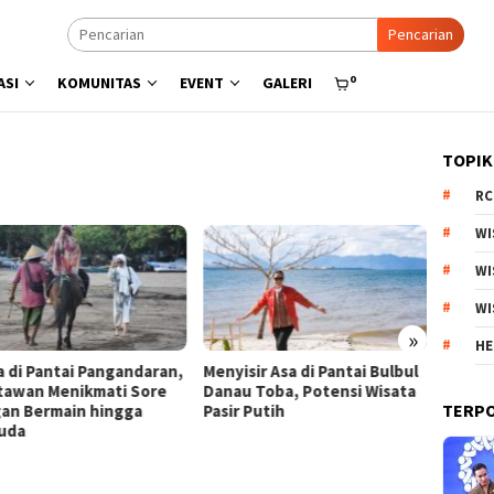
Pencarian
0
ASI
KOMUNITAS
EVENT
GALERI
TOPIK
RC
WI
WI
WI
»
HE
a di Pantai Pangandaran,
Menyisir Asa di Pantai Bulbul
Kebun 
tawan Menikmati Sore
Danau Toba, Potensi Wisata
Arjuno
TERP
an Bermain hingga
Pasir Putih
Produk
uda
Esteti