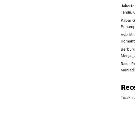
Jakarta
Tahun, 
Kabar G
Penump
Ayla Mo
Romanti
Berburu
Menjaga
Raisa P
Menjadi
Rec
Tidak a