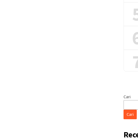
Cari
Cari
Rec