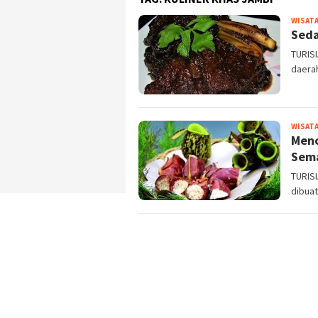
WISATA
Seda
TURISI
daerah
WISATA
Menc
Sema
TURIS
dibua