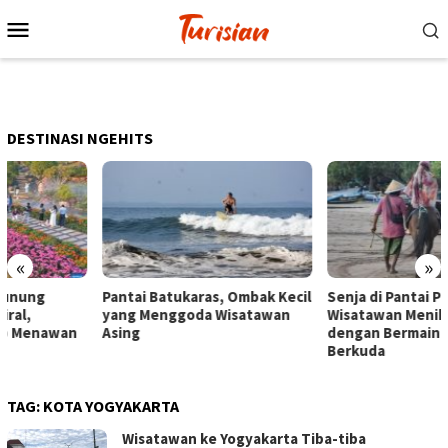
Loncat
Menu
ke
Mobile
konten
DESTINASI NGEHITS
«
»
Pantai Batukaras, Ombak Kecil
Senja di Pantai Pangandaran,
yang Menggoda Wisatawan
Wisatawan Menikmati Sore
Asing
dengan Bermain hingga
Berkuda
TAG:
KOTA YOGYAKARTA
Wisatawan ke Yogyakarta Tiba-tiba