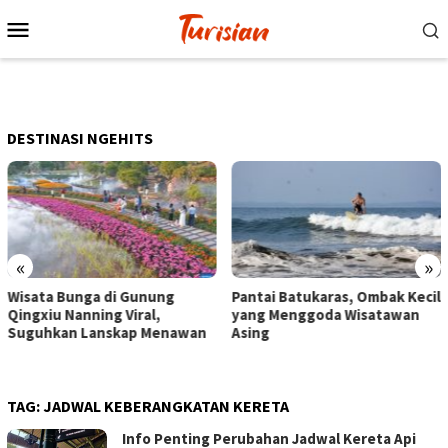
Loncat
Menu
ke
Mobile
konten
DESTINASI NGEHITS
«
»
Pantai Batukaras, Ombak Kecil
Senja di Pantai Pangandaran,
yang Menggoda Wisatawan
Wisatawan Menikmati Sore
Asing
dengan Bermain hingga
Berkuda
TAG:
JADWAL KEBERANGKATAN KERETA
Info Penting Perubahan Jadwal Kereta Api