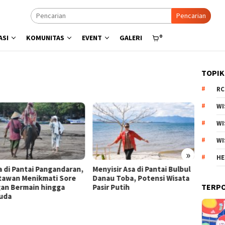
Pencarian
0
ASI
KOMUNITAS
EVENT
GALERI
TOPIK
RC
WI
WI
WI
»
HE
a di Pantai Pangandaran,
Menyisir Asa di Pantai Bulbul
Kebun 
tawan Menikmati Sore
Danau Toba, Potensi Wisata
Arjuno
TERP
an Bermain hingga
Pasir Putih
Produk
uda
Esteti