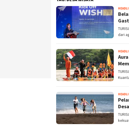
HEADL
Bela
Gast
TURISI
dari a
HEADL
Aura
Memp
TURISI
Kuanta
HEADL
Pela
Desa
TURISI
kekuat