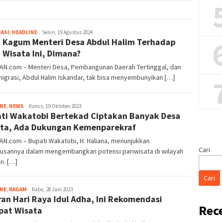
Tim
ASI
,
HEADLINE
Senin, 19 Agustus 2024
 Kagum Menteri Desa Abdul Halim Terhadap
Redaksi
 Wisata Ini, Dimana?
IAN.com – Menteri Desa, Pembangunan Daerah Tertinggal, dan
igrasi, Abdul Halim Iskandar, tak bisa menyembunyikan […]
Tim
INE
,
NEWS
Kamis, 19 Oktober 2023
ti Wakatobi Bertekad Ciptakan Banyak Desa
Redaksi
ta, Ada Dukungan Kemenparekraf
AN.com – Bupati Wakatobi, H. Haliana, menunjukkan
Cari
iusannya dalam mengembangkan potensi pariwisata di wilayah
n. […]
Cari
Tim
INE
,
RAGAM
Rabu, 28 Juni 2023
ran Hari Raya Idul Adha, Ini Rekomendasi
Redaksi
Rec
at Wisata