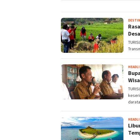
DESTIN
Rasa
Desa
TURIS
Transm
HEADL
Bupa
Wisa
TURISI
keser
darata
HEADL
Libu
Temp