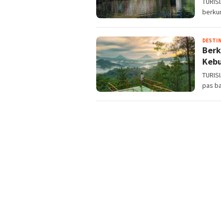
TURISI
berku
DESTIN
Berk
Keb
TURIS
pas ba