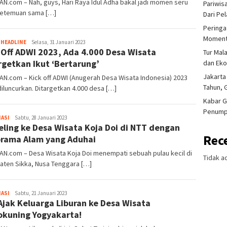
AN.com – Nah, guys, Hari Raya Idul Adha bakal jadi momen seru
Pariwis
ketemuan sama […]
Dari Pe
Peringa
Moment
Tim
,
HEADLINE
Selasa, 31 Januari 2023
 Off ADWI 2023, Ada 4.000 Desa Wisata
Redaksi
Tur Mal
rgetkan Ikut ‘Bertarung’
dan Ek
Jakarta
AN.com – Kick off ADWI (Anugerah Desa Wisata Indonesia) 2023
Tahun, 
diluncurkan. Ditargetkan 4.000 desa […]
Kabar G
Penump
Iwan
ASI
Sabtu, 28 Januari 2023
eling ke Desa Wisata Koja Doi di NTT dengan
Gunawan
Rec
rama Alam yang Aduhai
AN.com – Desa Wisata Koja Doi menempati sebuah pulau kecil di
Tidak a
aten Sikka, Nusa Tenggara […]
Iwan
ASI
Sabtu, 21 Januari 2023
Ajak Keluarga Liburan ke Desa Wisata
Gunawan
okuning Yogyakarta!