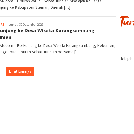
AN.com – Liburan kali ini, Sobat Turisian bisa ajak keluarga
njung ke Kabupaten Sleman, Daerah […]
Iwan
ASI
Jumat, 30 Desember 2022
unjung ke Desa Wisata Karangsambung
Gunawan
umen
IAN.com – Berkunjung ke Desa Wisata Karangsambung, Kebumen,
nget buat liburan Sobat Turisian bersama […]
Jelajah
Lihat Lainnya