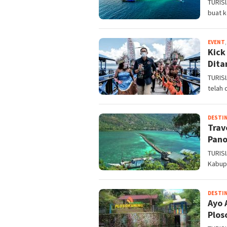
TURISI
buat 
EVENT
Kick
Dita
TURISI
telah 
DESTIN
Trav
Pano
TURISI
Kabup
DESTIN
Ayo 
Plos