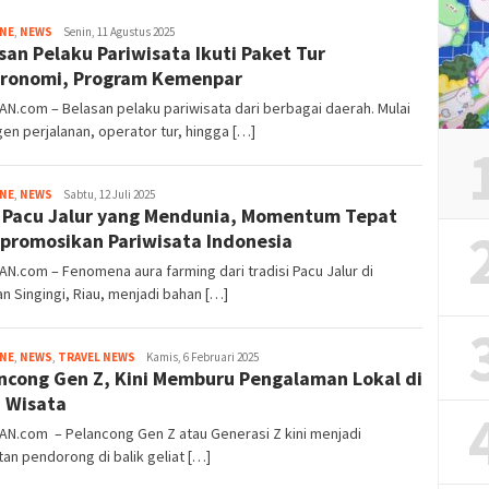
Tim
INE
,
NEWS
Senin, 11 Agustus 2025
san Pelaku Pariwisata Ikuti Paket Tur
Redaksi
ronomi, Program Kemenpar
AN.com – Belasan pelaku pariwisata dari berbagai daerah. Mulai
gen perjalanan, operator tur, hingga […]
Tim
INE
,
NEWS
Sabtu, 12 Juli 2025
 Pacu Jalur yang Mendunia, Momentum Tepat
Redaksi
romosikan Pariwisata Indonesia
AN.com – Fenomena aura farming dari tradisi Pacu Jalur di
n Singingi, Riau, menjadi bahan […]
Tim
INE
,
NEWS
,
TRAVEL NEWS
Kamis, 6 Februari 2025
ncong Gen Z, Kini Memburu Pengalaman Lokal di
Redaksi
 Wisata
AN.com – Pelancong Gen Z atau Generasi Z kini menjadi
an pendorong di balik geliat […]