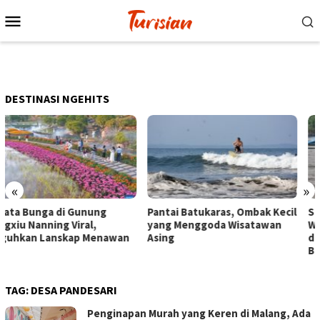
Loncat
Menu
ke
Mobile
konten
DESTINASI NGEHITS
«
»
Pantai Batukaras, Ombak Kecil
Senja di Pantai Pangandaran,
yang Menggoda Wisatawan
Wisatawan Menikmati Sore
Asing
dengan Bermain hingga
Berkuda
TAG:
DESA PANDESARI
Penginapan Murah yang Keren di Malang, Ada