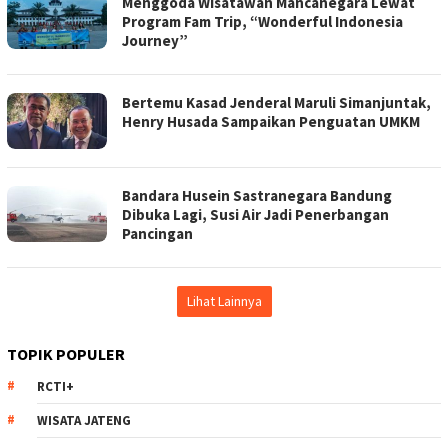
Menggoda Wisatawan Mancanegara Lewat
Program Fam Trip, “Wonderful Indonesia
Journey”
Bertemu Kasad Jenderal Maruli Simanjuntak,
Henry Husada Sampaikan Penguatan UMKM
Bandara Husein Sastranegara Bandung
Dibuka Lagi, Susi Air Jadi Penerbangan
Pancingan
Lihat Lainnya
TOPIK POPULER
RCTI+
WISATA JATENG