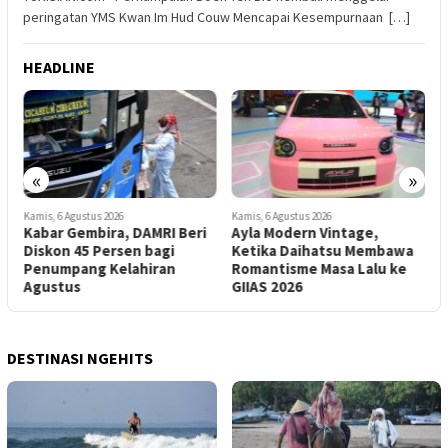
peringatan YMS Kwan Im Hud Couw Mencapai Kesempurnaan […]
HEADLINE
«
»
Kamis, 6 Agustus 2026
Kamis, 6 Agustus 2026
R
Kabar Gembira, DAMRI Beri
Ayla Modern Vintage,
B
Diskon 45 Persen bagi
Ketika Daihatsu Membawa
B
Penumpang Kelahiran
Romantisme Masa Lalu ke
M
Agustus
GIIAS 2026
DESTINASI NGEHITS