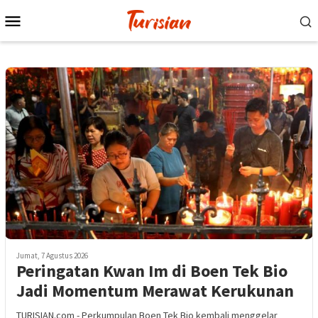
Loncat
Menu
ke
Mobile
konten
Jumat, 7 Agustus 2026
Peringatan Kwan Im di Boen Tek Bio
Jadi Momentum Merawat Kerukunan
TURISIAN.com - Perkumpulan Boen Tek Bio kembali menggelar