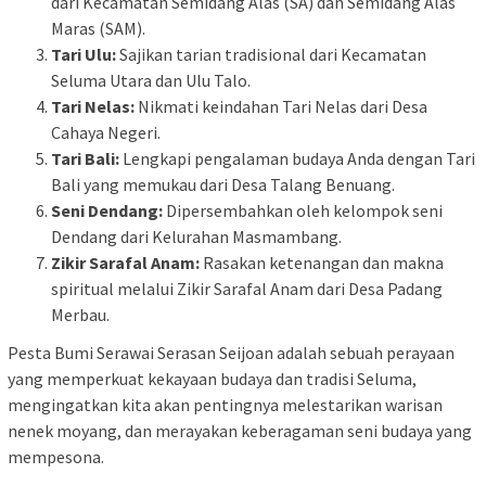
dari Kecamatan Semidang Alas (SA) dan Semidang Alas
Maras (SAM).
Tari Ulu:
Sajikan tarian tradisional dari Kecamatan
Seluma Utara dan Ulu Talo.
Tari Nelas:
Nikmati keindahan Tari Nelas dari Desa
Cahaya Negeri.
Tari Bali:
Lengkapi pengalaman budaya Anda dengan Tari
Bali yang memukau dari Desa Talang Benuang.
Seni Dendang:
Dipersembahkan oleh kelompok seni
Dendang dari Kelurahan Masmambang.
Zikir Sarafal Anam:
Rasakan ketenangan dan makna
spiritual melalui Zikir Sarafal Anam dari Desa Padang
Merbau.
Pesta Bumi Serawai Serasan Seijoan adalah sebuah perayaan
yang memperkuat kekayaan budaya dan tradisi Seluma,
mengingatkan kita akan pentingnya melestarikan warisan
nenek moyang, dan merayakan keberagaman seni budaya yang
mempesona.