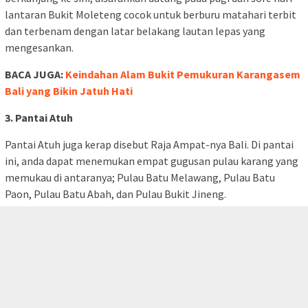
lantaran Bukit Moleteng cocok untuk berburu matahari terbit
dan terbenam dengan latar belakang lautan lepas yang
mengesankan.
BACA JUGA:
Keindahan Alam Bukit Pemukuran Karangasem
Bali yang Bikin Jatuh Hati
3. Pantai Atuh
Pantai Atuh juga kerap disebut Raja Ampat-nya Bali. Di pantai
ini, anda dapat menemukan empat gugusan pulau karang yang
memukau di antaranya; Pulau Batu Melawang, Pulau Batu
Paon, Pulau Batu Abah, dan Pulau Bukit Jineng.
tutup
Menariknya, setiap pulau karang ini punya karakter yang
berbeda. Ada yang dibalut dengan hamparan hutan hijau hingga
pulau yang memiliki batu karang tajam.
Namun, ada satu keunikan dari Pantai Atuh yang selalu diincar
oleh turis lokal maupun mancanegara. Yaitu adanya keberadaan