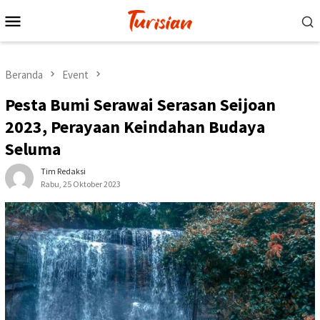
Loncat
Menu
ke
Mobile
konten
Beranda
Event
Pesta Bumi Serawai Serasan Seijoan
2023, Perayaan Keindahan Budaya
Seluma
Tim Redaksi
Rabu, 25 Oktober 2023