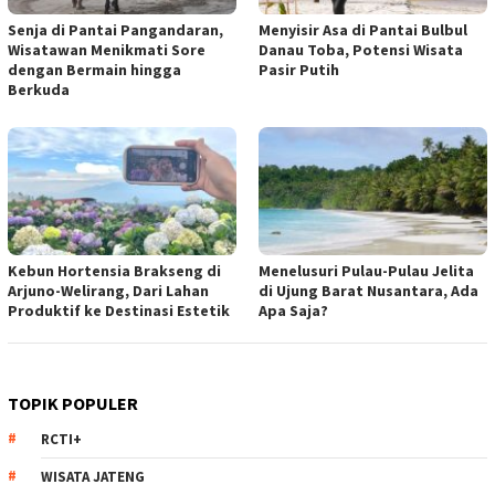
Senja di Pantai Pangandaran,
Menyisir Asa di Pantai Bulbul
Wisatawan Menikmati Sore
Danau Toba, Potensi Wisata
dengan Bermain hingga
Pasir Putih
Berkuda
Kebun Hortensia Brakseng di
Menelusuri Pulau-Pulau Jelita
Arjuno-Welirang, Dari Lahan
di Ujung Barat Nusantara, Ada
Produktif ke Destinasi Estetik
Apa Saja?
TOPIK POPULER
RCTI+
WISATA JATENG