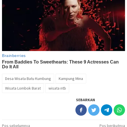
Desa Wisata Batu Kumbung
Kampung Mina
Wisata Lombok Barat
wisata ntb
SEBARKAN
Navigasi
Pos sebelumnya
Pos berikutnya