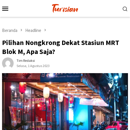
Loncat
Menu
ke
Mobile
konten
Beranda
Headline
Pilihan Nongkrong Dekat Stasiun MRT
Blok M, Apa Saja?
Tim Redaksi
Selasa, 1 Agustus 2023