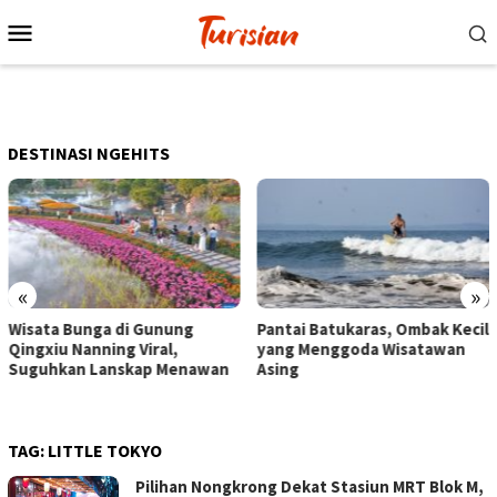
Loncat
Menu
ke
Mobile
konten
DESTINASI NGEHITS
«
»
Pantai Batukaras, Ombak Kecil
Senja di Pantai Pangandaran,
yang Menggoda Wisatawan
Wisatawan Menikmati Sore
Asing
dengan Bermain hingga
Berkuda
TAG:
LITTLE TOKYO
Pilihan Nongkrong Dekat Stasiun MRT Blok M,