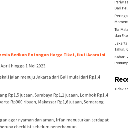
Pariwis
Dari Pe
Peringa
Moment
Tur Mal
dan Ek
Jakarta
Tahun, 
esia Berikan Potongan Harga Tiket, Ikuti Acara Ini
Kabar G
Penump
April hingga 1 Mei 2023.
kali jalan menuju Jakarta dari Bali mulai dari Rp1,4
Rec
Tidak a
ang Rp1,5 jutaan, Surabaya Rp1,1 jutaan, Lombok Rp1,4
akarta Rp900 ribuan, Makassar Rp1,6 jutaan, Semarang
ngan agar nyaman dan aman, Irfan menuturkan terdapat
 berupa checklist sebelum penerbangan.