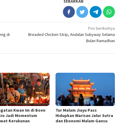
SEBARKAN
Pos berikutnya
eng di
Breaded Chicken Strip, Andalan Subyway Selama
Bulan Ramadhan
ngatan Kwan Im di Boen
Tur Malam Jiayu Pass
Bio Jadi Momentum
Hidupkan Warisan Jalur Sutra
wat Kerukunan
dan Ekonomi Malam Gansu