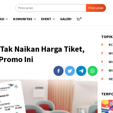
Pencarian
0
ASI
KOMUNITAS
EVENT
GALERI
TOPIK
RC
Tak Naikan Harga Tiket,
WI
Promo Ini
WI
WI
HE
TERP