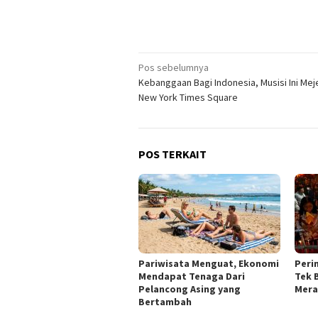
Navigasi
Pos sebelumnya
Kebanggaan Bagi Indonesia, Musisi Ini Mej
pos
New York Times Square
POS TERKAIT
Pariwisata Menguat, Ekonomi
Peri
Mendapat Tenaga Dari
Tek 
Pelancong Asing yang
Mera
Bertambah