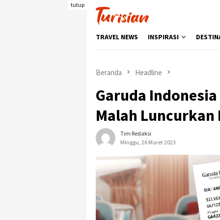
Loncat
tutup
ke
konten
TRAVEL NEWS
INSPIRASI
DESTIN
Beranda
Headline
Garuda Indonesia 
Malah Luncurkan 
Tim Redaksi
Minggu, 26 Maret 2023