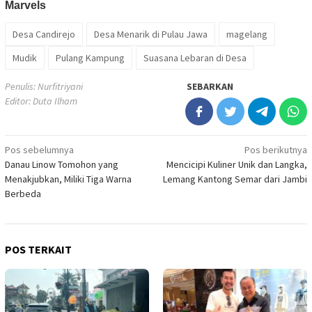
Desa Candirejo
Desa Menarik di Pulau Jawa
magelang
Mudik
Pulang Kampung
Suasana Lebaran di Desa
Penulis: Nurfitriyani
SEBARKAN
Editor: Duta Ilham
Navigasi
Pos sebelumnya
Pos berikutnya
Danau Linow Tomohon yang
Mencicipi Kuliner Unik dan Langka,
pos
Menakjubkan, Miliki Tiga Warna
Lemang Kantong Semar dari Jambi
Berbeda
POS TERKAIT