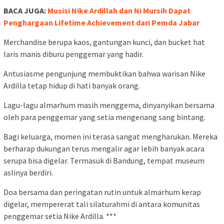
BACA JUGA:
Penyanyi Muda Berbakat Bernadya Pukau
Penonton di Konser Synchronize Fest 2024
Sementara itu, Bella Hafshah, keponakan Nike, menuturkan