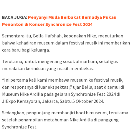
Berbagai koleksi berharga ditampilkan, mulai dari sepatu,
piagam penghargaan, kostum video klip ikonis seperti
Suara
Hati
,
Sandiwara Cinta
, dan
Bintang Kehidupan.
Hingga, hingga
pintu mobil yang menjadi saksi kecelakaan tragis yang
merenggut nyawa Nike Ardilla.
Meski beberapa barang yang dipamerkan adalah replika.
Karena, koleksi asli masih tersimpan rapi di Museum Nike
Ardilla di Bandung.