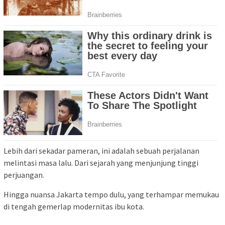
Lebih dari sekadar pameran, ini adalah sebuah perjalanan
melintasi masa lalu. Dari sejarah yang menjunjung tinggi
perjuangan.
Hingga nuansa Jakarta tempo dulu, yang terhampar memukau
di tengah gemerlap modernitas ibu kota.