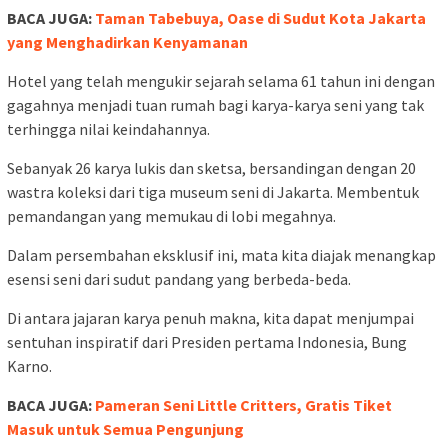
BACA JUGA:
Taman Tabebuya, Oase di Sudut Kota Jakarta
yang Menghadirkan Kenyamanan
Hotel yang telah mengukir sejarah selama 61 tahun ini dengan
gagahnya menjadi tuan rumah bagi karya-karya seni yang tak
terhingga nilai keindahannya.
Sebanyak 26 karya lukis dan sketsa, bersandingan dengan 20
wastra koleksi dari tiga museum seni di Jakarta. Membentuk
pemandangan yang memukau di lobi megahnya.
Dalam persembahan eksklusif ini, mata kita diajak menangkap
esensi seni dari sudut pandang yang berbeda-beda.
Di antara jajaran karya penuh makna, kita dapat menjumpai
sentuhan inspiratif dari Presiden pertama Indonesia, Bung
Karno.
BACA JUGA:
Pameran Seni Little Critters, Gratis Tiket
Masuk untuk Semua Pengunjung