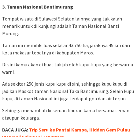
3. Taman Nasional Bantimurung
Tempat wisata di Sulawesi Selatan lainnya yang tak kalah
menarik untuk di kunjungi adalah Taman Nasional Banti
Murung.
Taman ini memiliki luas sekitar 43.750 ha, jaraknya 45 km dari
kota makasar tepatnya di kabupaten Maros.
Di sini kamu akan di buat takjub oleh kupu-kupu yang berwarna
warni.
Ada sekitar 250 jenis kupu kupu di sini, sehingga kupu kupu di
jadikan Maskot taman Nasional Taka Bantimurung. Selain kupu
kupu, di taman Nasional ini juga terdapat goa dan air terjun.
Sehingga menambah keseruan liburan kamu bersama teman
ataupun keluarga.
BACA JUGA:
Trip Seru ke Pantai Kampa, Hidden Gem Pulau