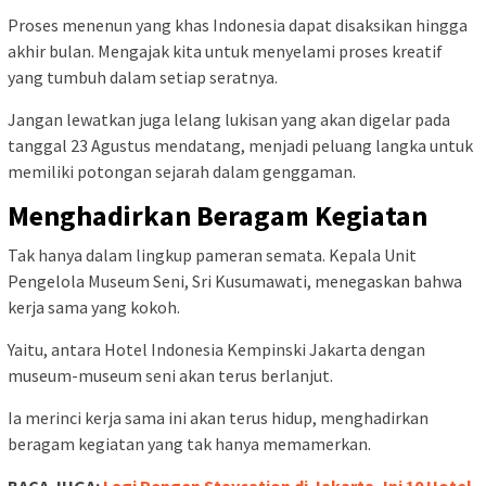
Proses menenun yang khas Indonesia dapat disaksikan hingga
akhir bulan. Mengajak kita untuk menyelami proses kreatif
yang tumbuh dalam setiap seratnya.
Jangan lewatkan juga lelang lukisan yang akan digelar pada
tanggal 23 Agustus mendatang, menjadi peluang langka untuk
memiliki potongan sejarah dalam genggaman.
Menghadirkan Beragam Kegiatan
Tak hanya dalam lingkup pameran semata. Kepala Unit
Pengelola Museum Seni, Sri Kusumawati, menegaskan bahwa
kerja sama yang kokoh.
Yaitu, antara Hotel Indonesia Kempinski Jakarta dengan
museum-museum seni akan terus berlanjut.
Ia merinci kerja sama ini akan terus hidup, menghadirkan
beragam kegiatan yang tak hanya memamerkan.
BACA JUGA:
Lagi Pengen Staycation di Jakarta, Ini 10 Hotel