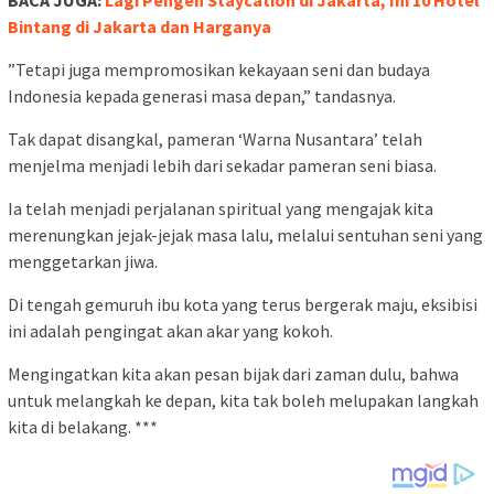
Bintang di Jakarta dan Harganya
”Tetapi juga mempromosikan kekayaan seni dan budaya
Indonesia kepada generasi masa depan,” tandasnya.
Tak dapat disangkal, pameran ‘Warna Nusantara’ telah
menjelma menjadi lebih dari sekadar pameran seni biasa.
Ia telah menjadi perjalanan spiritual yang mengajak kita
merenungkan jejak-jejak masa lalu, melalui sentuhan seni yang
menggetarkan jiwa.
Di tengah gemuruh ibu kota yang terus bergerak maju, eksibisi
ini adalah pengingat akan akar yang kokoh.
Mengingatkan kita akan pesan bijak dari zaman dulu, bahwa
untuk melangkah ke depan, kita tak boleh melupakan langkah
kita di belakang. ***