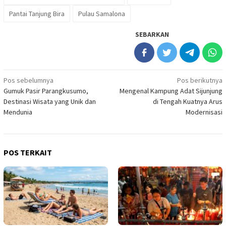
Pantai Tanjung Bira
Pulau Samalona
SEBARKAN
Navigasi
Pos sebelumnya
Pos berikutnya
Gumuk Pasir Parangkusumo,
Mengenal Kampung Adat Sijunjung
pos
Destinasi Wisata yang Unik dan
di Tengah Kuatnya Arus
Mendunia
Modernisasi
POS TERKAIT