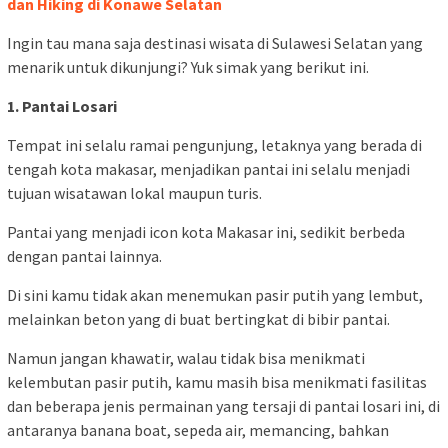
dan Hiking di Konawe Selatan
Ingin tau mana saja destinasi wisata di Sulawesi Selatan yang
menarik untuk dikunjungi? Yuk simak yang berikut ini.
1. Pantai Losari
Tempat ini selalu ramai pengunjung, letaknya yang berada di
tengah kota makasar, menjadikan pantai ini selalu menjadi
tujuan wisatawan lokal maupun turis.
Pantai yang menjadi icon kota Makasar ini, sedikit berbeda
dengan pantai lainnya.
Di sini kamu tidak akan menemukan pasir putih yang lembut,
melainkan beton yang di buat bertingkat di bibir pantai.
Namun jangan khawatir, walau tidak bisa menikmati
kelembutan pasir putih, kamu masih bisa menikmati fasilitas
dan beberapa jenis permainan yang tersaji di pantai losari ini, di
antaranya banana boat, sepeda air, memancing, bahkan