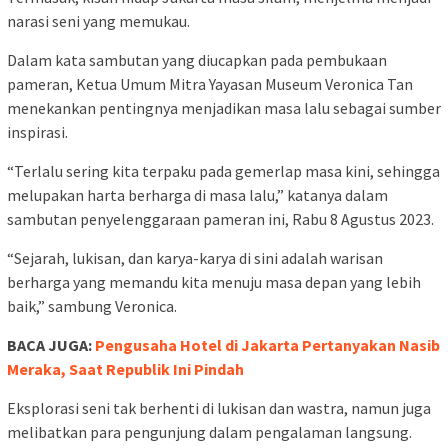
narasi seni yang memukau.
Dalam kata sambutan yang diucapkan pada pembukaan
pameran, Ketua Umum Mitra Yayasan Museum Veronica Tan
menekankan pentingnya menjadikan masa lalu sebagai sumber
inspirasi.
“Terlalu sering kita terpaku pada gemerlap masa kini, sehingga
melupakan harta berharga di masa lalu,” katanya dalam
sambutan penyelenggaraan pameran ini, Rabu 8 Agustus 2023.
“Sejarah, lukisan, dan karya-karya di sini adalah warisan
berharga yang memandu kita menuju masa depan yang lebih
baik,” sambung Veronica.
BACA JUGA:
Pengusaha Hotel di Jakarta Pertanyakan Nasib
Meraka, Saat Republik Ini Pindah
Eksplorasi seni tak berhenti di lukisan dan wastra, namun juga
melibatkan para pengunjung dalam pengalaman langsung.