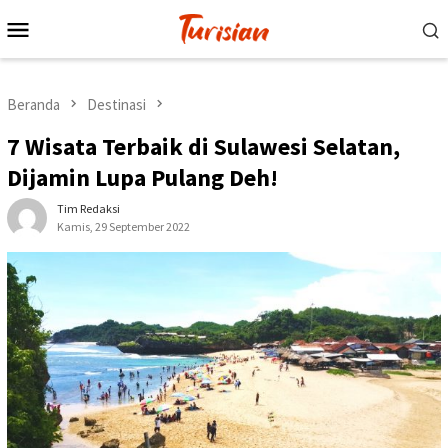
Loncat
Menu
ke
Mobile
konten
Beranda
Destinasi
7 Wisata Terbaik di Sulawesi Selatan,
Dijamin Lupa Pulang Deh!
Tim Redaksi
Kamis, 29 September 2022