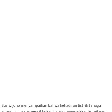
Susiwijono menyampaikan bahwa kehadiran listrik tenaga
surya di pulau terpencil bukan hanya menunjukkan komitmen