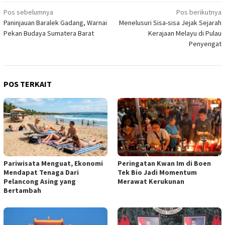
Navigasi
Pos sebelumnya
Pos berikutnya
Paninjauan Baralek Gadang, Warnai
Menelusuri Sisa-sisa Jejak Sejarah
pos
Pekan Budaya Sumatera Barat
Kerajaan Melayu di Pulau
Penyengat
POS TERKAIT
Pariwisata Menguat, Ekonomi
Peringatan Kwan Im di Boen
Mendapat Tenaga Dari
Tek Bio Jadi Momentum
Pelancong Asing yang
Merawat Kerukunan
Bertambah