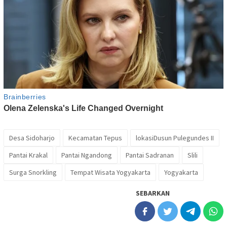
Desa Sidoharjo
Kecamatan Tepus
lokasiDusun Pulegundes II
Pantai Krakal
Pantai Ngandong
Pantai Sadranan
Slili
Surga Snorkling
Tempat Wisata Yogyakarta
Yogyakarta
SEBARKAN