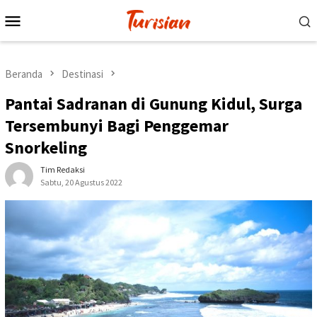
Loncat
Menu
ke
Mobile
konten
Beranda
Destinasi
Pantai Sadranan di Gunung Kidul, Surga
Tersembunyi Bagi Penggemar
Snorkeling
Tim Redaksi
Sabtu, 20 Agustus 2022