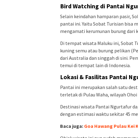
Bird Watching di Pantai Ngu
Selain keindahan hamparan pasir, Sob
pantai ini. Yaitu Sobat Turisian bisa
mengamati kerumunan burung dari k
Di tempat wisata Maluku ini, Sobat 
kuning semu atau burung pelikan (P
dari Australia dan singgah di sini. P
temui di tempat lain di Indonesia.
Lokasi & Fasilitas Pantai N
Pantai ini merupakan salah satu dest
terletak di Pulau Waha, wilayah Oho
Destinasi wisata Pantai Ngurtafur 
dengan estimasi waktu sekitar 45 me
Baca juga:
Goa Hawang Pulau Kei Ke
Objek wisata ini pun sudah mempunya