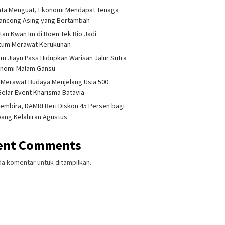
ata Menguat, Ekonomi Mendapat Tenaga
lancong Asing yang Bertambah
tan Kwan Im di Boen Tek Bio Jadi
um Merawat Kerukunan
am Jiayu Pass Hidupkan Warisan Jalur Sutra
onomi Malam Gansu
 Merawat Budaya Menjelang Usia 500
Gelar Event Kharisma Batavia
embira, DAMRI Beri Diskon 45 Persen bagi
ang Kelahiran Agustus
ent Comments
da komentar untuk ditampilkan.