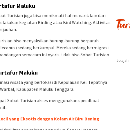
rtafur Maluku
at Turisian juga bisa menikmati hal menarik lain dari
 melakukan kegiatan Birding atau Bird Watching. Aktivitas
ejauhan.
Turisian bisa menyaksikan burung-burung berparuh
elecanus) sedang berkumpul. Mereka sedang bermigrasi
emandangan semacam ini nyaris tidak bisa Sobat Turisian
Jelajah
gurtafur Maluku
inasi wisata yang berlokasi di Kepulauan Kei. Tepatnya
i Warbal, Kabupaten Maluku Tenggara.
dapat Sobat Turisian akses menggunakan speedboat
nit.
cil yang Eksotis dengan Kolam Air Biru Bening
i fasilitas penunjang yang cukup. Seperti menara