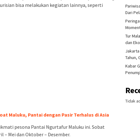
 Turisian bisa melakukan kegiatan lainnya, seperti
Pariwis
Dari Pe
Peringa
Moment
Tur Mal
dan Ek
Jakarta
Tahun, 
Kabar G
Penump
Rec
Tidak a
oat Maluku, Pantai dengan Pasir Terhalus di Asia
ikmati pesona Pantai Ngurtafur Maluku ini. Sobat
ril – Mei dan Oktober – Desember.