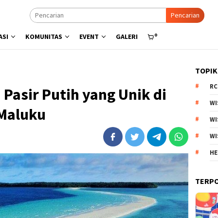
Pencarian
0
ASI
KOMUNITAS
EVENT
GALERI
TOPIK
RC
asir Putih yang Unik di
WI
 Maluku
WI
WI
HE
TERP