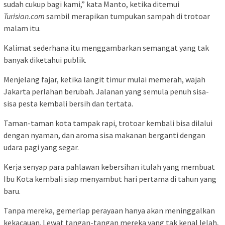
Di kawasan Monumen Nasional, siluet Tugu Monas berdiri tegak
di tengah gelap yang mulai memudar.
Lampu-lampu kota masih menyala, memantulkan bayang-
bayang para pekerja yang membungkuk, menyapu,
mengangkat, dan memilah sampah.
Mereka bekerja dalam irama yang teratur: sapu digerakkan,
sampah dikumpulkan, lalu dimasukkan ke dalam karung dan
gerobak.