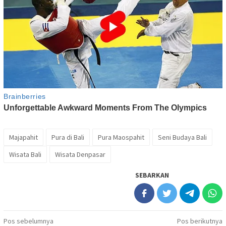
Majapahit
Pura di Bali
Pura Maospahit
Seni Budaya Bali
Wisata Bali
Wisata Denpasar
SEBARKAN
Navigasi
Pos sebelumnya
Pos berikutnya