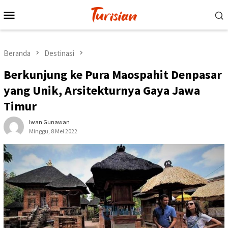
Loncat
Menu
ke
Mobile
konten
Beranda
Destinasi
Berkunjung ke Pura Maospahit Denpasar
yang Unik, Arsitekturnya Gaya Jawa
Timur
Iwan Gunawan
Minggu, 8 Mei 2022