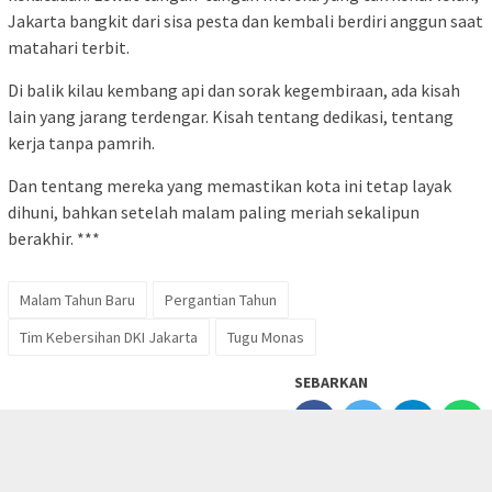
Sementara udara dini hari masih dingin, namun keringat tetap
mengalir. Tak ada keluhan, hanya sesekali senyum kecil atau
sapaan singkat antar sesama petugas.
BACA JUGA:
Meriahkan Monas, Event Lebaran Betawi 2025
Angkat Kearifan Lokal
Tak banyak diketahui publik
Sementara itu bagi mereka, malam pergantian tahun bukanlah
waktu untuk berpesta, melainkan jam kerja paling sibuk dalam
setahun.
“Kalau warga bisa merayakan tahun baru dengan nyaman, itu
sudah cukup bagi kami,” kata Manto, ketika ditemui
Turisian.com
sambil merapikan tumpukan sampah di trotoar
malam itu.
tutup
Kalimat sederhana itu menggambarkan semangat yang tak
banyak diketahui publik.