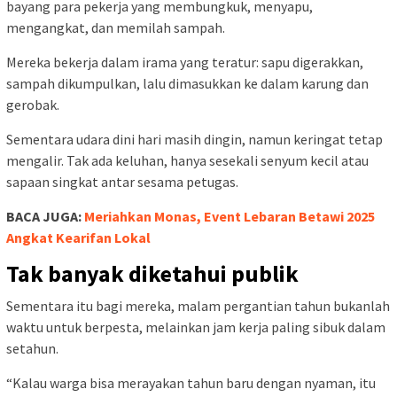
Mereka adalah para petugas kebersihan. Tanpa sorotan kamera
dan tanpa tepuk tangan, mereka bergerak menyusuri jalan-
jalan protokol, trotoar, hingga taman kota.
Sisa-sisa pesta, gelas plastik, bungkus makanan, kertas
kembang api, dan botol minumanberserakan seperti jejak-jejak
kegembiraan yang ditinggalkan begitu saja.