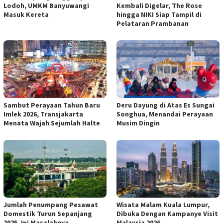
Lodoh, UMKM Banyuwangi
Kembali Digelar, The Rose
Masuk Kereta
hingga NIKI Siap Tampil di
Pelataran Prambanan
Sambut Perayaan Tahun Baru
Deru Dayung di Atas Es Sungai
Imlek 2026, Transjakarta
Songhua, Menandai Perayaan
Menata Wajah Sejumlah Halte
Musim Dingin
Jumlah Penumpang Pesawat
Wisata Malam Kuala Lumpur,
Domestik Turun Sepanjang
Dibuka Dengan Kampanye Visit
2025, Ini Masalahnya
Malaysia 2026