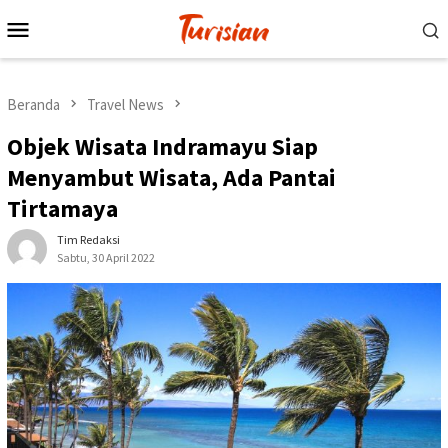
Loncat
Menu
ke
Mobile
konten
Beranda
Travel News
Objek Wisata Indramayu Siap
Menyambut Wisata, Ada Pantai
Tirtamaya
Tim Redaksi
Sabtu, 30 April 2022