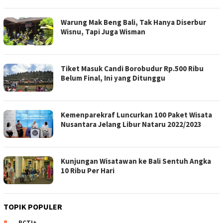
Warung Mak Beng Bali, Tak Hanya Diserbur
Wisnu, Tapi Juga Wisman
Tiket Masuk Candi Borobudur Rp.500 Ribu
Belum Final, Ini yang Ditunggu
Kemenparekraf Luncurkan 100 Paket Wisata
Nusantara Jelang Libur Nataru 2022/2023
Kunjungan Wisatawan ke Bali Sentuh Angka
10 Ribu Per Hari
TOPIK POPULER
RCTI+