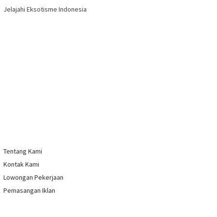
Jelajahi Eksotisme Indonesia
Tentang Kami
Kontak Kami
Lowongan Pekerjaan
Pemasangan Iklan