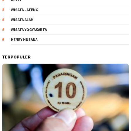
WISATA JATENG
WISATA ALAM
WISATA YOGYAKARTA
HENRY HUSADA
TERPOPULER