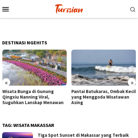
Loncat
Menu
ke
Mobile
konten
DESTINASI NGEHITS
«
»
Pantai Batukaras, Ombak Kecil
Senja di Pantai Pangandar
yang Menggoda Wisatawan
Wisatawan Menikmati Sor
an
Asing
dengan Bermain hingga
Berkuda
TAG:
WISATA MAKASSAR
Tiga Spot Sunset di Makassar yang Terbaik