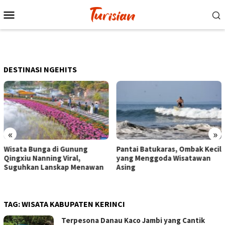
Loncat
Menu
ke
Mobile
konten
DESTINASI NGEHITS
«
»
ng
Pantai Batukaras, Ombak Kecil
Senja di Pantai Pangan
yang Menggoda Wisatawan
Wisatawan Menikmati 
nawan
Asing
dengan Bermain hingg
Berkuda
TAG:
WISATA KABUPATEN KERINCI
Terpesona Danau Kaco Jambi yang Cantik