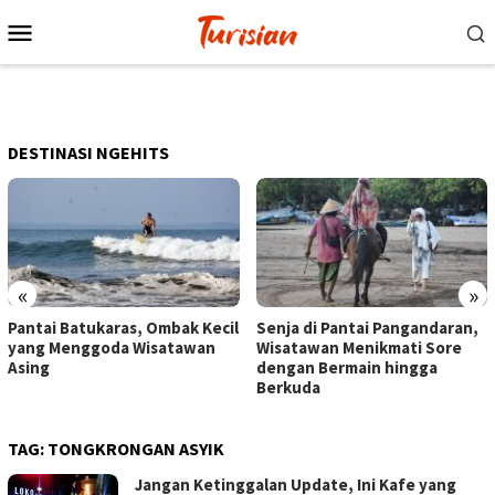
Loncat
Menu
ke
Mobile
konten
DESTINASI NGEHITS
«
»
Pantai Batukaras, Ombak Kecil
Senja di Pantai Pangandaran,
yang Menggoda Wisatawan
Wisatawan Menikmati Sore
Asing
dengan Bermain hingga
Berkuda
TAG:
TONGKRONGAN ASYIK
Jangan Ketinggalan Update, Ini Kafe yang