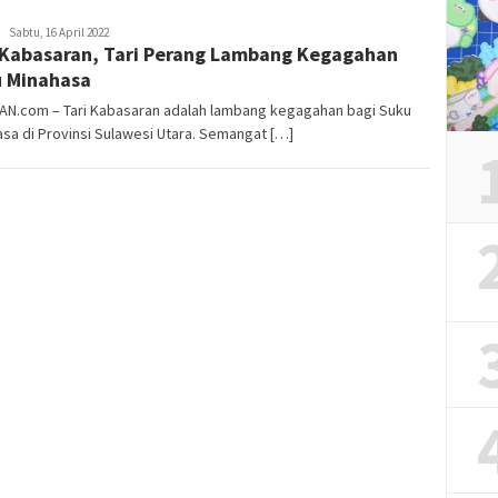
Tim
Sabtu, 16 April 2022
 Kabasaran, Tari Perang Lambang Kegagahan
Redaksi
 Minahasa
IAN.com – Tari Kabasaran adalah lambang kegagahan bagi Suku
sa di Provinsi Sulawesi Utara. Semangat […]