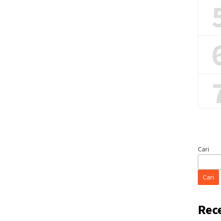
Cari
Cari
Rec