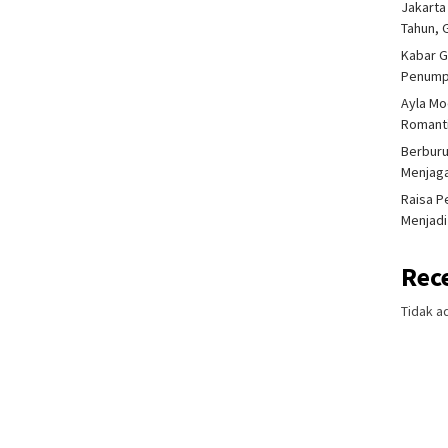
Jakarta
Tahun, 
Kabar G
Penump
Ayla Mo
Romanti
Berburu
Menjaga
Raisa P
Menjadi
Rec
Tidak a