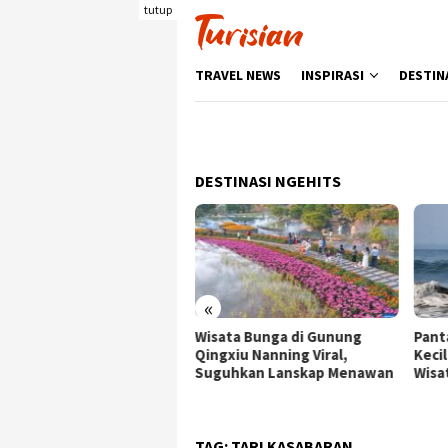
Loncat
tutup
ke
konten
TRAVEL NEWS
INSPIRASI
DESTIN
DESTINASI NGEHITS
«
ata Bunga di Gunung
Pantai Batukaras, Ombak
Senj
gxiu Nanning Viral,
Kecil yang Menggoda
Wisa
guhkan Lanskap Menawan
Wisatawan Asing
deng
Berk
TAG:
TARI KASABARAN