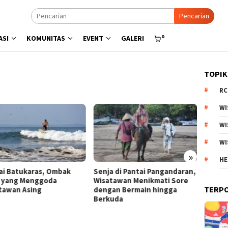
Pencarian
0
ASI
KOMUNITAS
EVENT
GALERI
TOPIK
RC
WI
WI
WI
»
HE
a di Pantai Pangandaran,
Menyisir Asa di Pantai Bulbul
Kebun 
tawan Menikmati Sore
Danau Toba, Potensi Wisata
Arjuno
TERP
an Bermain hingga
Pasir Putih
Produk
uda
Esteti