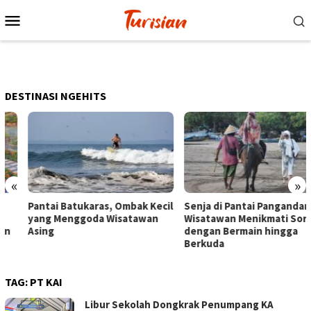
Loncat
Menu
ke
Mobile
konten
DESTINASI NGEHITS
«
»
Pantai Batukaras, Ombak Kecil
Senja di Pantai Pangandaran,
yang Menggoda Wisatawan
Wisatawan Menikmati Sore
Asing
dengan Bermain hingga
Berkuda
TAG:
PT KAI
Libur Sekolah Dongkrak Penumpang KA