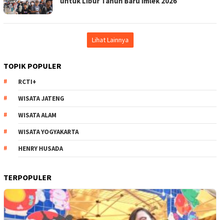
untuk Libur Tahun Baru Imlek 2026
Lihat Lainnya
TOPIK POPULER
RCTI+
WISATA JATENG
WISATA ALAM
WISATA YOGYAKARTA
HENRY HUSADA
TERPOPULER