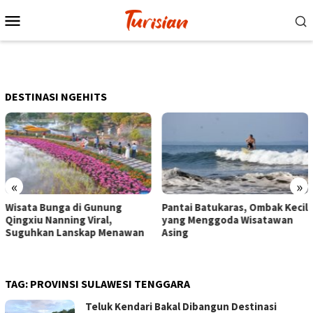
Loncat
Menu
ke
Mobile
konten
DESTINASI NGEHITS
«
»
a Bunga di Gunung
Pantai Batukaras, Ombak Kecil
Senja
u Nanning Viral,
yang Menggoda Wisatawan
Wisat
kan Lanskap Menawan
Asing
denga
Berku
TAG:
PROVINSI SULAWESI TENGGARA
Teluk Kendari Bakal Dibangun Destinasi