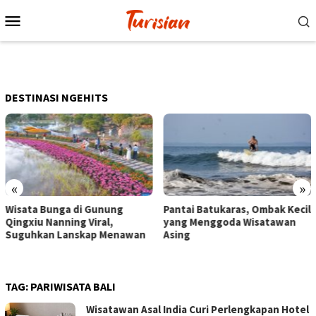
Loncat
Menu
ke
Mobile
konten
DESTINASI NGEHITS
«
»
Pantai Batukaras, Ombak Kecil
Senja di Pantai Pangandaran,
yang Menggoda Wisatawan
Wisatawan Menikmati Sore
Asing
dengan Bermain hingga
Berkuda
TAG:
PARIWISATA BALI
Wisatawan Asal India Curi Perlengkapan Hotel