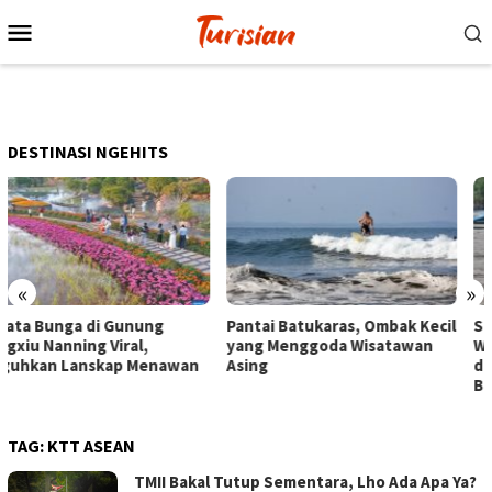
Loncat
Menu
ke
Mobile
konten
DESTINASI NGEHITS
«
»
Pantai Batukaras, Ombak Kecil
Senja di Pantai Pangandaran,
yang Menggoda Wisatawan
Wisatawan Menikmati Sore
Asing
dengan Bermain hingga
Berkuda
TAG:
KTT ASEAN
TMII Bakal Tutup Sementara, Lho Ada Apa Ya?