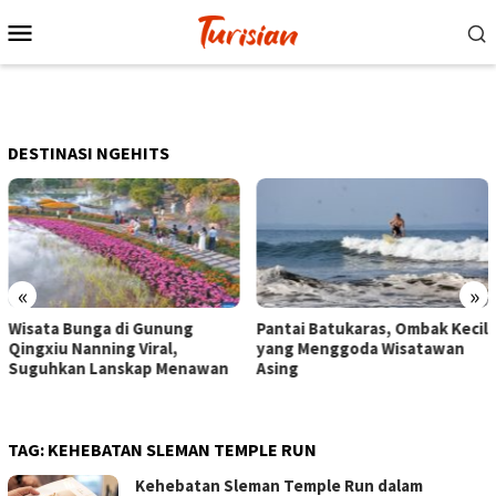
Loncat
Menu
ke
Mobile
konten
DESTINASI NGEHITS
«
»
Pantai Batukaras, Ombak Kecil
Senja di Pantai Pangandaran,
yang Menggoda Wisatawan
Wisatawan Menikmati Sore
Asing
dengan Bermain hingga
Berkuda
TAG:
KEHEBATAN SLEMAN TEMPLE RUN
Kehebatan Sleman Temple Run dalam