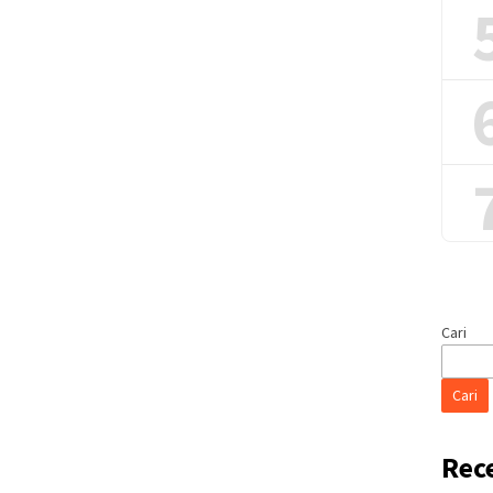
Cari
Cari
Rec