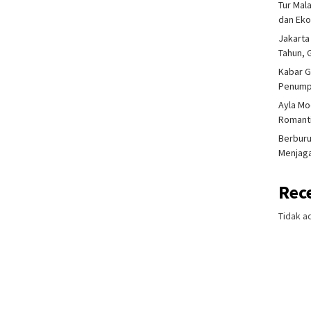
Tur Mal
dan Ek
Jakarta
Tahun, 
Kabar G
Penump
Ayla Mo
Romanti
Berburu
Menjaga
Rec
Tidak a