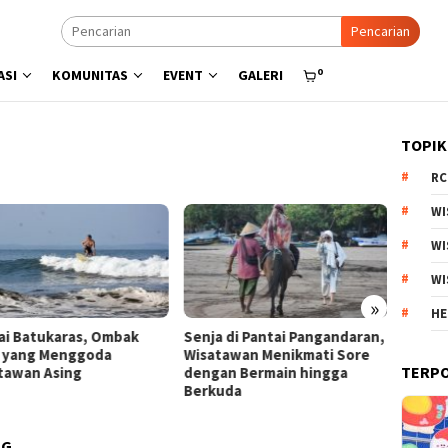
Pencarian
0
ASI
KOMUNITAS
EVENT
GALERI
TOPIK
RC
WI
WI
WI
»
HE
a di Pantai Pangandaran,
Menyisir Asa di Pantai Bulbul
Kebun
atawan Menikmati Sore
Danau Toba, Potensi Wisata
Arjun
TERP
gan Bermain hingga
Pasir Putih
Produ
kuda
Estet
NG