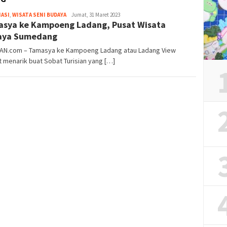
Iwan
ASI
,
WISATA SENI BUDAYA
Jumat, 31 Maret 2023
sya ke Kampoeng Ladang, Pusat Wisata
Gunawan
aya Sumedang
IAN.com – Tamasya ke Kampoeng Ladang atau Ladang View
 menarik buat Sobat Turisian yang […]