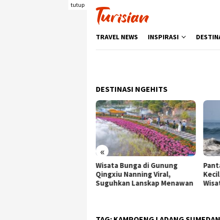
Loncat
tutup
ke
konten
TRAVEL NEWS
INSPIRASI
DESTIN
DESTINASI NGEHITS
«
sata Bunga di Gunung
Pantai Batukaras, Ombak
Senj
ngxiu Nanning Viral,
Kecil yang Menggoda
Wis
guhkan Lanskap Menawan
Wisatawan Asing
den
Ber
TAG:
KAMPOENG LADANG SUMEDA