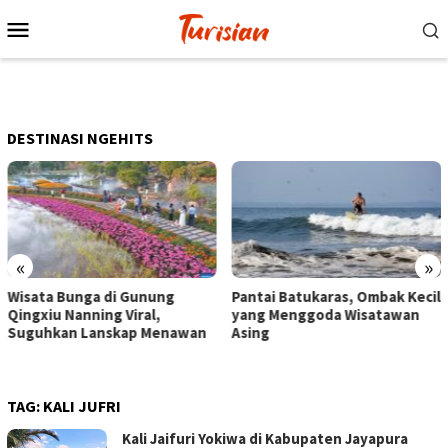
Loncat
Menu
ke
Mobile
konten
DESTINASI NGEHITS
«
»
Pantai Batukaras, Ombak Kecil
Senja di Pantai Pangandaran,
yang Menggoda Wisatawan
Wisatawan Menikmati Sore
Asing
dengan Bermain hingga
Berkuda
TAG:
KALI JUFRI
Kali Jaifuri Yokiwa di Kabupaten Jayapura