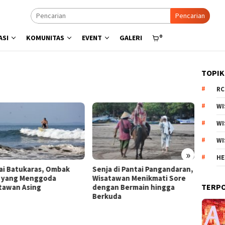
Pencarian
0
ASI
KOMUNITAS
EVENT
GALERI
TOPIK
RC
WI
WI
WI
»
HE
a di Pantai Pangandaran,
Menyisir Asa di Pantai Bulbul
Kebun 
tawan Menikmati Sore
Danau Toba, Potensi Wisata
Arjuno
TERP
an Bermain hingga
Pasir Putih
Produk
uda
Esteti