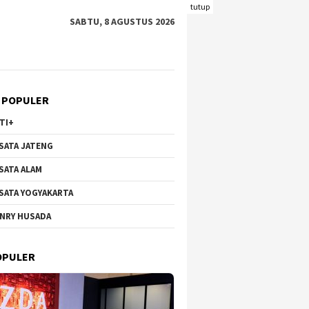
tutup
SABTU, 8 AGUSTUS 2026
 POPULER
TI+
SATA JATENG
SATA ALAM
SATA YOGYAKARTA
NRY HUSADA
Hortensia Brakseng di
Wisata Bunga di Gunung
Pantai 
-Welirang, Dari Lahan
Qingxiu Nanning Viral,
Kecil y
OPULER
tif ke Destinasi
Suguhkan Lanskap Menawan
Wisataw
k