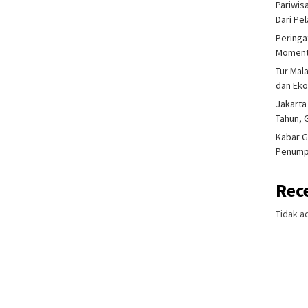
Pariwis
Dari Pe
Peringa
Moment
Tur Mal
dan Ek
Jakarta
Tahun, 
Kabar G
Penump
Rec
Tidak a