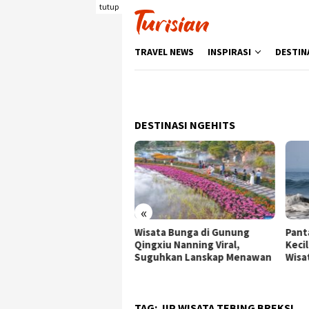
Loncat
tutup
ke
konten
TRAVEL NEWS
INSPIRASI
DESTIN
DESTINASI NGEHITS
«
ata Bunga di Gunung
Pantai Batukaras, Ombak
Senj
gxiu Nanning Viral,
Kecil yang Menggoda
Wisa
guhkan Lanskap Menawan
Wisatawan Asing
deng
Berk
TAG:
JIP WISATA TEBING BREKSI