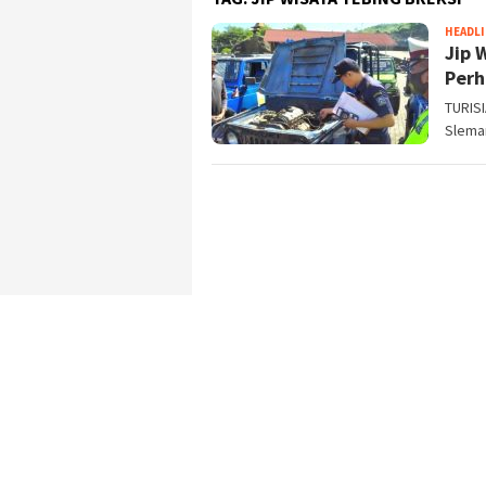
HEADL
Jip 
Perh
TURISI
Sleman