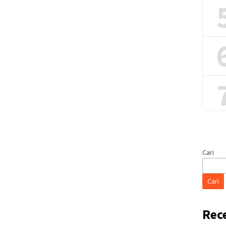
Cari
Cari
Rec