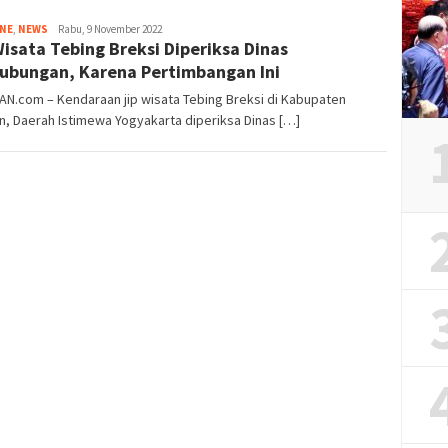
Tim
INE
,
NEWS
Rabu, 9 November 2022
Wisata Tebing Breksi Diperiksa Dinas
Redaksi
ubungan, Karena Pertimbangan Ini
AN.com – Kendaraan jip wisata Tebing Breksi di Kabupaten
, Daerah Istimewa Yogyakarta diperiksa Dinas […]