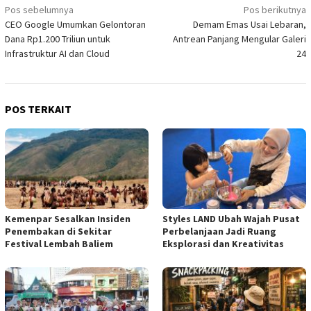
Navigasi
Pos sebelumnya
Pos berikutnya
CEO Google Umumkan Gelontoran
Demam Emas Usai Lebaran,
pos
Dana Rp1.200 Triliun untuk
Antrean Panjang Mengular Galeri
Infrastruktur AI dan Cloud
24
POS TERKAIT
Kemenpar Sesalkan Insiden
Styles LAND Ubah Wajah Pusat
Penembakan di Sekitar
Perbelanjaan Jadi Ruang
Festival Lembah Baliem
Eksplorasi dan Kreativitas