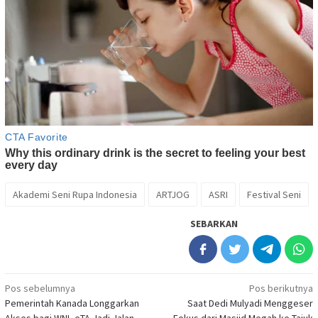
Akademi Seni Rupa Indonesia
ARTJOG
ASRI
Festival Seni
SEBARKAN
Navigasi
Pos sebelumnya
Pos berikutnya
Pemerintah Kanada Longgarkan
Saat Dedi Mulyadi Menggeser
pos