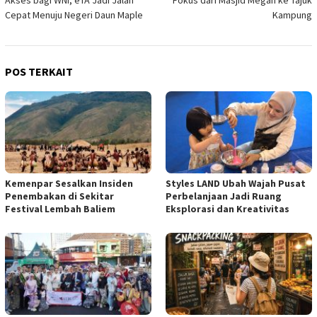
Akses bagi WNI, eTA Jadi Jalan
Fokus dari Masjid Megah ke Tajuk
Cepat Menuju Negeri Daun Maple
Kampung
POS TERKAIT
Kemenpar Sesalkan Insiden
Styles LAND Ubah Wajah Pusat
Penembakan di Sekitar
Perbelanjaan Jadi Ruang
Festival Lembah Baliem
Eksplorasi dan Kreativitas