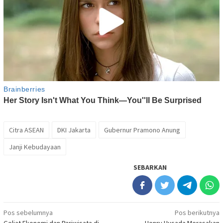
Citra ASEAN
DKI Jakarta
Gubernur Pramono Anung
Janji Kebudayaan
SEBARKAN
Navigasi
Pos sebelumnya
Pos berikutnya
Geliat Ekonomi dan Pariwisata di
Henry Husada Merasakan