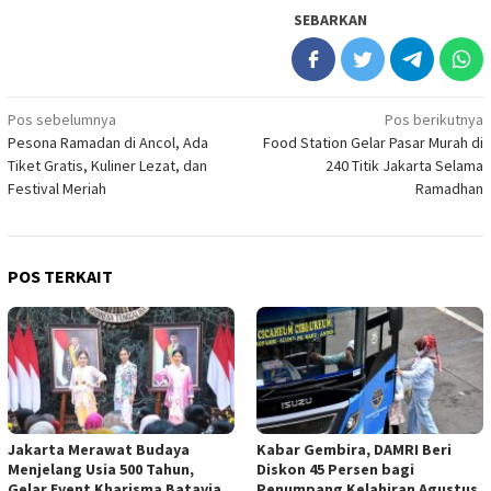
SEBARKAN
Navigasi
Pos sebelumnya
Pos berikutnya
Pesona Ramadan di Ancol, Ada
Food Station Gelar Pasar Murah di
pos
Tiket Gratis, Kuliner Lezat, dan
240 Titik Jakarta Selama
Festival Meriah
Ramadhan
POS TERKAIT
Jakarta Merawat Budaya
Kabar Gembira, DAMRI Beri
Menjelang Usia 500 Tahun,
Diskon 45 Persen bagi
Gelar Event Kharisma Batavia
Penumpang Kelahiran Agustus