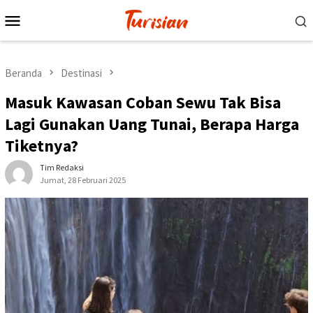
Loncat
Menu
ke
Mobile
konten
Beranda
Destinasi
Masuk Kawasan Coban Sewu Tak Bisa
Lagi Gunakan Uang Tunai, Berapa Harga
Tiketnya?
Tim Redaksi
Jumat, 28 Februari 2025